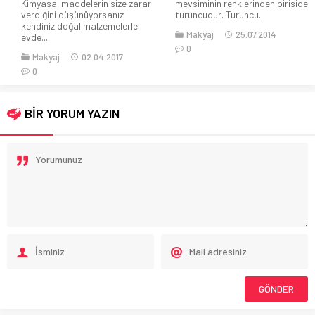
addelerin size zarar
mevsiminin renklerinden biriside
Rujdan daha f
üşünüyorsanız
turuncudur. Turuncu...
Makyaj
oğal malzemelerle
Makyaj
25.07.2014
0
0
02.04.2017
BİR YORUM YAZIN