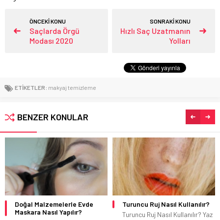
ÖNCEKİ KONU
SONRAKİ KONU
Saçlarda Örgü
Hızlı Saç Uzatmanın
Modası 2020
Yolları
ETİKETLER:
makyaj temizleme
BENZER KONULAR
zemelerle Evde
Turuncu Ruj Nasıl Kullanılır?
2020 Ruj Re
sıl Yapılır?
Turuncu Ruj Nasıl Kullanılır? Yaz
2020 Yılının 