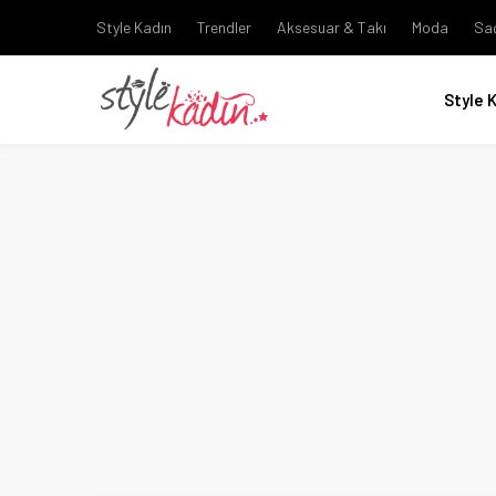
Style Kadın
Trendler
Aksesuar & Takı
Moda
Sa
Style 