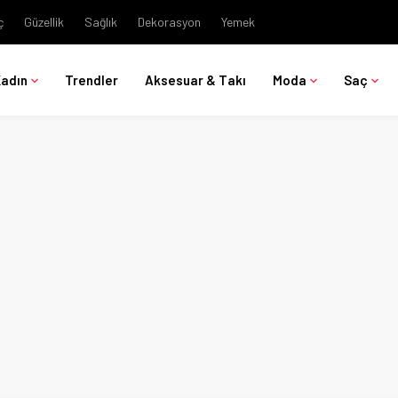
ç
Güzellik
Sağlık
Dekorasyon
Yemek
Kadın
Trendler
Aksesuar & Takı
Moda
Saç