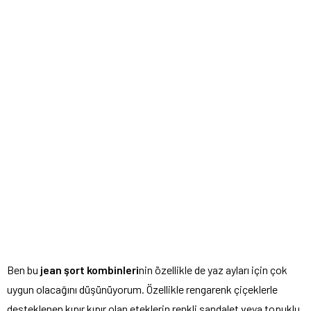
Ben bu
jean şort kombinleri
nin özellikle de yaz ayları için çok
uygun olacağını düşünüyorum. Özellikle rengarenk çiçeklerle
desteklenen kıpır kıpır olan eteklerin renkli sandalet veya topuklu