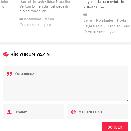
Dantel Detaylı Elbise Modelleri
sayesinde hem evinizde rahat
Ve Kombinleri Dantel detaylı
olacaksınız...
elbise modelleri...
Kombinler
Moda
Genel
Kombinler
Moda
11.08.2014
0
Style Kadın
Trendler
Yaşam
29.10.2022
0
BİR YORUM YAZIN