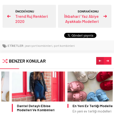
ÖNCEKİ KONU
SONRAKİ KONU
Trend Ruj Renkleri
İlkbahar/ Yaz Abiye
2020
Ayakkabı Modelleri
ETİKETLER:
jean şort kombinleri
,
şort kombinleri
BENZER KONULAR
Dantel Detaylı Elbise
En Yeni Ev Terliği Modelleri
Modelleri Ve Kombinleri
En yeni ev terliği modelleri