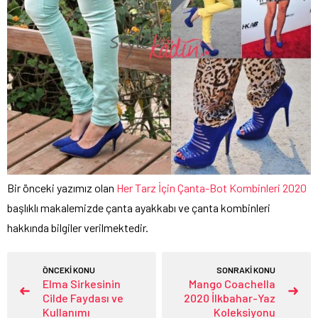
Bir önceki yazımız olan
Her Tarz İçin Çanta-Bot Kombinleri 2020
başlıklı makalemizde çanta ayakkabı ve çanta kombinleri
hakkında bilgiler verilmektedir.
ÖNCEKİ KONU
SONRAKİ KONU
Elma Sirkesinin
Mango Coachella
Cilde Faydası ve
2020 İlkbahar-Yaz
Kullanımı
Koleksiyonu