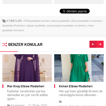
ETİKETLER:
2016 ayakkabı kombin
,
abiye ayakkabı
,
abiye ayakkabı modelleri
,
Ayakkabı Modelleri
,
bayan ayakkabı
,
beyaz bayan ayakkabı modelleri
,
mavi
ayakkabı kombini
BENZER KONULAR
Keten Elbise Modelleri
2020 Yılına Özel Sokak Giyim
Modası
Her yaz hem güzelliği ile hem de
rahatlığıyla keten elbiseler...
2020 yılının daha başlarında
olduğumuz şu dönemler
içerisinde oldukça kaliteli...