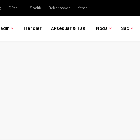
ç
Güzellik
Sağlık
Dekorasyon
Yemek
Kadın
Trendler
Aksesuar & Takı
Moda
Saç