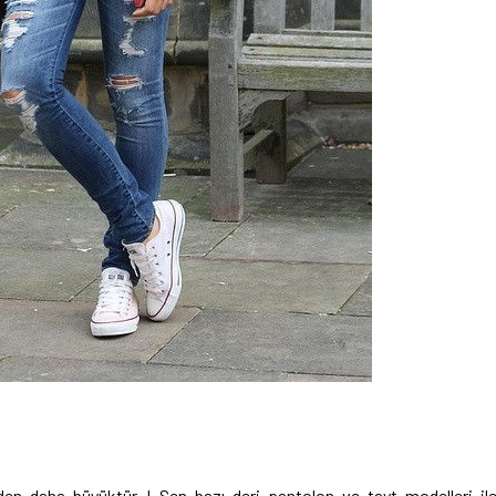
en daha büyüktür ! Sen bazı deri pantolon ve tayt modelleri il