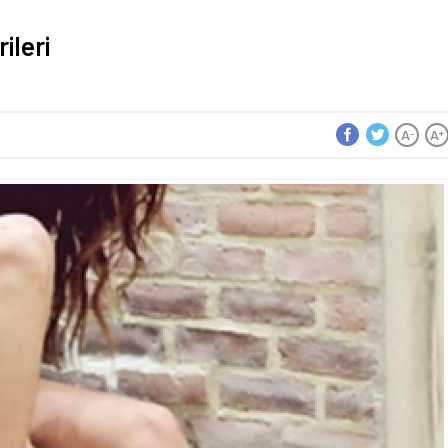
ileri
A
A
-
+