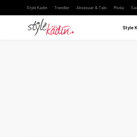
Style Kadın
Trendler
Aksesuar & Takı
Moda
Sa
Style 