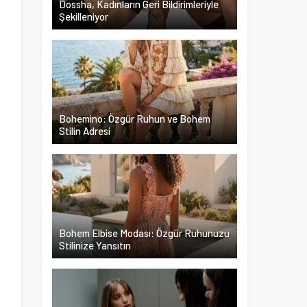
Dossha, Kadınların Geri Bildirimleriyle
Şekilleniyor
n
n
m
Bohemino: Özgür Ruhun ve Bohem
Stilin Adresi
n
a
Bohem Elbise Modası: Özgür Ruhunuzu
Stilinize Yansıtın