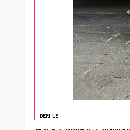
DERI ILE
Deri eğilimi bu sonbahar ve kış her zamankind