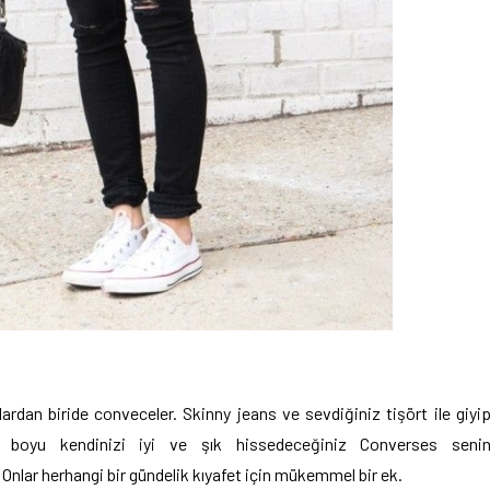
ardan biride conveceler. Skinny jeans ve sevdiğiniz tişört ile giyi
ün boyu kendinizi iyi ve şık hissedeceğiniz Converses seni
nlar herhangi bir gündelik kıyafet için mükemmel bir ek.