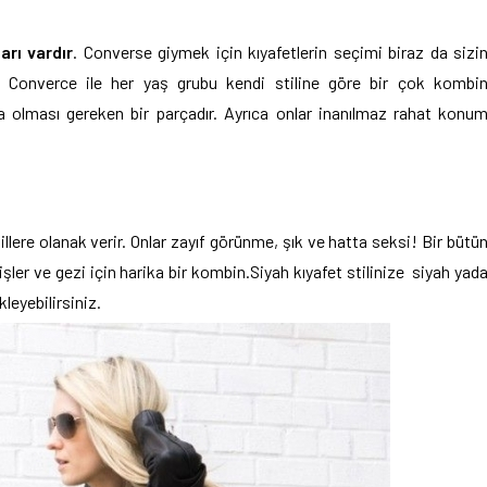
arı vardır
. Converse giymek için kıyafetlerin seçimi biraz da sizi
ttiği Converce ile her yaş grubu kendi stiline göre bir çok kombi
da olması gereken bir parçadır. Ayrıca onlar inanılmaz rahat konu
llere olanak verir. Onlar zayıf görünme, şık ve hatta seksi! Bir bütü
şler ve gezi için harika bir kombin.Siyah kıyafet stilinize siyah yad
eyebilirsiniz.