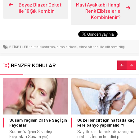
Beyaz Blazer Ceket
Mavi Ayakkabı Hangi
ile 16 Şık Kombin
Renk Elbiselerle
Kombinlenir?
ETİKETLER:
cilt sıklaştırma
,
elma sirkesi
,
elma sirkesi ile cilt temizliği
BENZER KONULAR
Güzel bir cilt için haftada kaç
En Sevilen Kadın Vücut Sprey
kere banyo yapılmalıdır?
Markaları
Sayı ile sınırlamak biraz saçma
Güzel kokmak her insanın
olabilir. İnsan kendini pis
isteyeceği bir eylemdir. Ama