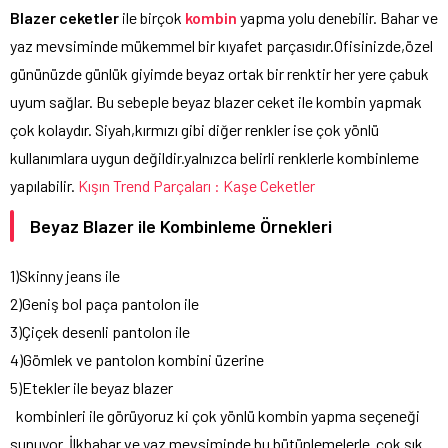
Blazer ceketler
ile birçok
kombin
yapma yolu denebilir. Bahar ve
yaz mevsiminde mükemmel bir kıyafet parçasıdır.Ofisinizde,özel
gününüzde günlük giyimde beyaz ortak bir renktir her yere çabuk
uyum sağlar. Bu sebeple beyaz blazer ceket ile kombin yapmak
çok kolaydır. Siyah,kırmızı gibi diğer renkler ise çok yönlü
kullanımlara uygun değildir.yalnızca belirli renklerle kombinleme
yapılabilir.
Kışın Trend Parçaları : Kaşe Ceketler
Beyaz Blazer ile Kombinleme Örnekleri
1)Skinny jeans ile
2)Geniş bol paça pantolon ile
3)Çiçek desenli pantolon ile
4)Gömlek ve pantolon kombini üzerine
5)Etekler ile beyaz blazer
kombinleri ile görüyoruz ki çok yönlü kombin yapma seçeneği
sunuyor. İlkbahar ve yaz mevsiminde bu bütünlemelerle çok şık