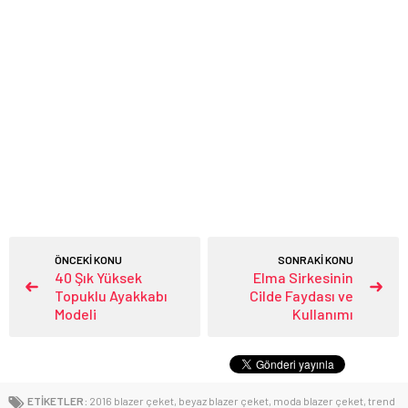
ÖNCEKİ KONU
SONRAKİ KONU
40 Şık Yüksek
Elma Sirkesinin
Topuklu Ayakkabı
Cilde Faydası ve
Modeli
Kullanımı
ETİKETLER:
2016 blazer çeket
,
beyaz blazer çeket
,
moda blazer çeket
,
trend