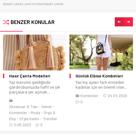
blazer çeket
,
yeni model blazer çeket
BENZER KONULAR
Hasır Çanta Modelleri
Günlük Elbise Kombinleri
Yaz mevsimi geldiğinde
Yaz kış ayları fark etmeden
gardırobumuzda hafif ve şık
kadınlar için en önemli olan...
parçalara yer açmak...
Kombinler
24.04.2020
0
Aksesuar & Takı
Genel
Kombinler
Moda
Örgü &
Elişi
Style Kadın
Trendler
11.05.2023
0