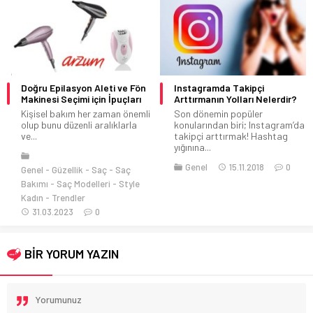
Doğru Epilasyon Aleti ve Fön
Instagramda Takipçi
Makinesi Seçimi için İpuçları
Arttırmanın Yolları Nelerdir?
Kişisel bakım her zaman önemli
Son dönemin popüler
olup bunu düzenli aralıklarla
konularından biri; Instagram’da
ve...
takipçi arttırmak! Hashtag
yığınına...
Genel
15.11.2018
0
Genel
Güzellik
Saç
Saç
Bakımı
Saç Modelleri
Style
Kadın
Trendler
31.03.2023
0
BİR YORUM YAZIN