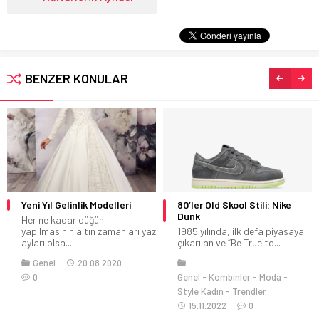
BENZER KONULAR
Yeni Yıl Gelinlik Modelleri
80’ler Old Skool Stili: Nike
Dunk
Her ne kadar düğün
yapılmasının altın zamanları yaz
1985 yılında, ilk defa piyasaya
ayları olsa...
çıkarılan ve “Be True to...
Genel
20.08.2020
0
Genel
Kombinler
Moda
Style Kadın
Trendler
15.11.2022
0