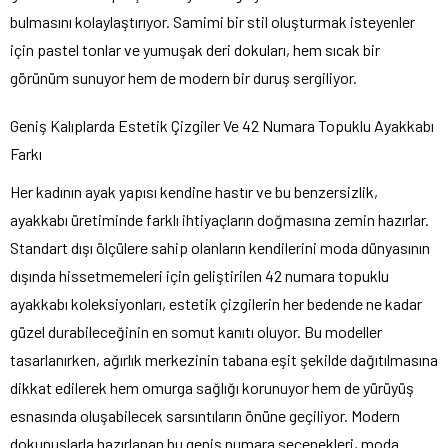
bulmasını kolaylaştırıyor. Samimi bir stil oluşturmak isteyenler
için pastel tonlar ve yumuşak deri dokuları, hem sıcak bir
görünüm sunuyor hem de modern bir duruş sergiliyor.
Geniş Kalıplarda Estetik Çizgiler Ve 42 Numara Topuklu Ayakkabı
Farkı
Her kadının ayak yapısı kendine hastır ve bu benzersizlik,
ayakkabı üretiminde farklı ihtiyaçların doğmasına zemin hazırlar.
Standart dışı ölçülere sahip olanların kendilerini moda dünyasının
dışında hissetmemeleri için geliştirilen 42 numara topuklu
ayakkabı koleksiyonları, estetik çizgilerin her bedende ne kadar
güzel durabileceğinin en somut kanıtı oluyor. Bu modeller
tasarlanırken, ağırlık merkezinin tabana eşit şekilde dağıtılmasına
dikkat edilerek hem omurga sağlığı korunuyor hem de yürüyüş
esnasında oluşabilecek sarsıntıların önüne geçiliyor. Modern
dokunuşlarla hazırlanan bu geniş numara seçenekleri, moda