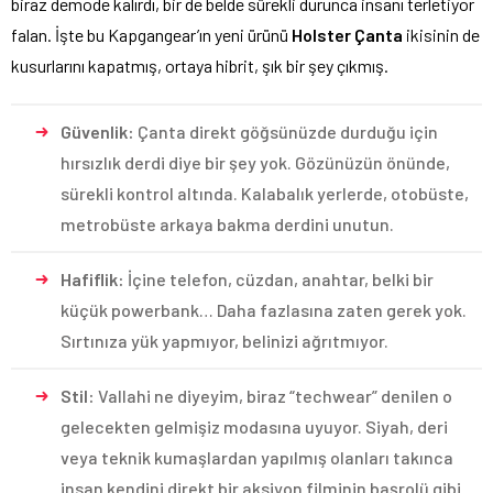
biraz demode kalırdı, bir de belde sürekli durunca insanı terletiyor
falan. İşte bu Kapgangear’ın yeni ürünü
Holster Çanta
ikisinin de
kusurlarını kapatmış, ortaya hibrit, şık bir şey çıkmış.
Güvenlik:
Çanta direkt göğsünüzde durduğu için
hırsızlık derdi diye bir şey yok. Gözünüzün önünde,
sürekli kontrol altında. Kalabalık yerlerde, otobüste,
metrobüste arkaya bakma derdini unutun.
Hafiflik:
İçine telefon, cüzdan, anahtar, belki bir
küçük powerbank… Daha fazlasına zaten gerek yok.
Sırtınıza yük yapmıyor, belinizi ağrıtmıyor.
Stil:
Vallahi ne diyeyim, biraz “techwear” denilen o
gelecekten gelmişiz modasına uyuyor. Siyah, deri
veya teknik kumaşlardan yapılmış olanları takınca
insan kendini direkt bir aksiyon filminin başrolü gibi