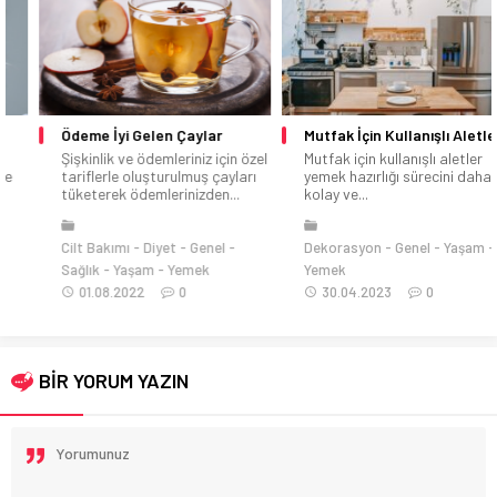
Ödeme İyi Gelen Çaylar
Mutfak İçin Kullanışlı Aletler
Şişkinlik ve ödemleriniz için özel
Mutfak için kullanışlı aletler
tariflerle oluşturulmuş çayları
yemek hazırlığı sürecini daha
tüketerek ödemlerinizden...
kolay ve...
Cilt Bakımı
Diyet
Genel
Dekorasyon
Genel
Yaşam
Sağlık
Yaşam
Yemek
Yemek
01.08.2022
0
30.04.2023
0
BİR YORUM YAZIN