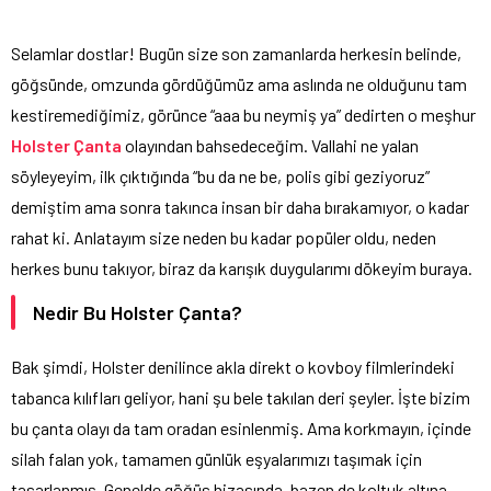
Selamlar dostlar! Bugün size son zamanlarda herkesin belinde,
göğsünde, omzunda gördüğümüz ama aslında ne olduğunu tam
kestiremediğimiz, görünce “aaa bu neymiş ya” dedirten o meşhur
Holster Çanta
olayından bahsedeceğim. Vallahi ne yalan
söyleyeyim, ilk çıktığında “bu da ne be, polis gibi geziyoruz”
demiştim ama sonra takınca insan bir daha bırakamıyor, o kadar
rahat ki. Anlatayım size neden bu kadar popüler oldu, neden
herkes bunu takıyor, biraz da karışık duygularımı dökeyim buraya.
Nedir Bu Holster Çanta?
Bak şimdi, Holster denilince akla direkt o kovboy filmlerindeki
tabanca kılıfları geliyor, hani şu bele takılan deri şeyler. İşte bizim
bu çanta olayı da tam oradan esinlenmiş. Ama korkmayın, içinde
silah falan yok, tamamen günlük eşyalarımızı taşımak için
tasarlanmış. Genelde göğüs hizasında, bazen de koltuk altına