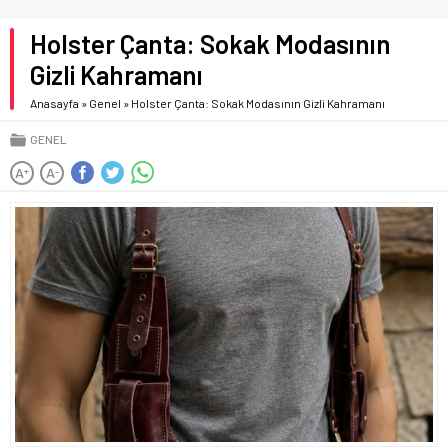
Holster Çanta: Sokak Modasının
Gizli Kahramanı
Anasayfa
»
Genel
»
Holster Çanta: Sokak Modasının Gizli Kahramanı
GENEL
A
A
+
-