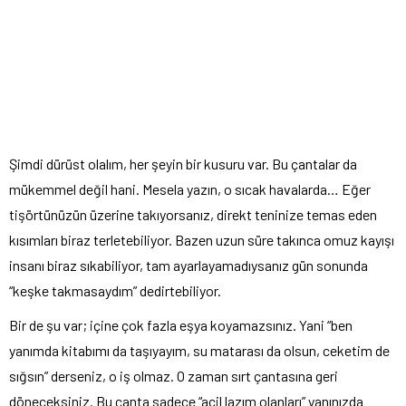
Şimdi dürüst olalım, her şeyin bir kusuru var. Bu çantalar da
mükemmel değil hani. Mesela yazın, o sıcak havalarda… Eğer
tişörtünüzün üzerine takıyorsanız, direkt teninize temas eden
kısımları biraz terletebiliyor. Bazen uzun süre takınca omuz kayışı
insanı biraz sıkabiliyor, tam ayarlayamadıysanız gün sonunda
“keşke takmasaydım” dedirtebiliyor.
Bir de şu var; içine çok fazla eşya koyamazsınız. Yani “ben
yanımda kitabımı da taşıyayım, su matarası da olsun, ceketim de
sığsın” derseniz, o iş olmaz. O zaman sırt çantasına geri
döneceksiniz. Bu çanta sadece “acil lazım olanları” yanınızda