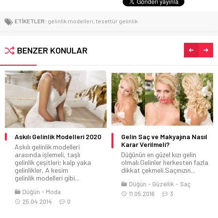
ETİKETLER:
gelinlik modelleri
,
tesettür gelinlik
BENZER KONULAR
Gelin Saç ve Makyajına Nasıl
Son Moda Gelinlik Modelleri
Karar Verilmeli?
Her kadının hiç şüphesiz en
Düğünün en güzel kızı gelin
önemli günlerinden birisi olan
olmalı.Gelinler herkesten fazla
düğün...
dikkat çekmeli.Saçınızın...
Düğün
Moda
Düğün
Güzellik
Saç
31.12.2017
0
11.05.2016
3