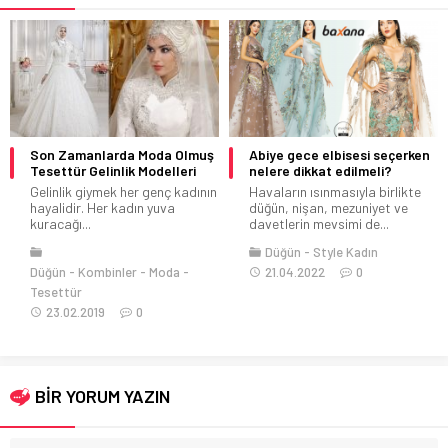
Son Zamanlarda Moda Olmuş
Abiye gece elbisesi seçerken
Tesettür Gelinlik Modelleri
nelere dikkat edilmeli?
Gelinlik giymek her genç kadının
Havaların ısınmasıyla birlikte
hayalidir. Her kadın yuva
düğün, nişan, mezuniyet ve
kuracağı...
davetlerin mevsimi de...
Düğün
Style Kadın
Düğün
Kombinler
Moda
21.04.2022
0
Tesettür
23.02.2019
0
BİR YORUM YAZIN