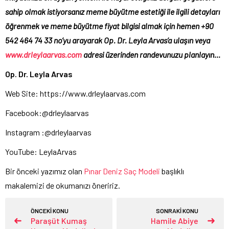
sahip olmak istiyorsanız meme büyütme estetiği ile ilgili detayları
öğrenmek ve meme büyütme fiyat bilgisi almak için hemen +90
542 464 74 33 no’yu arayarak Op. Dr. Leyla Arvas’a ulaşın veya
www.drleylaarvas.com
adresi üzerinden randevunuzu planlayın…
Op. Dr. Leyla Arvas
Web Site:
https://www.drleylaarvas.com
Facebook:
@drleylaarvas
Instagram :
@drleylaarvas
YouTube:
LeylaArvas
Bir önceki yazımız olan
Pınar Deniz Saç Modeli
başlıklı
makalemizi de okumanızı öneririz.
ÖNCEKİ KONU
SONRAKİ KONU
Paraşüt Kumaş
Hamile Abiye