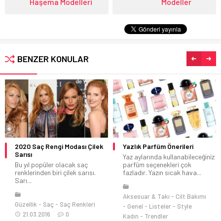
Haşema Modelleri
Modeller
BENZER KONULAR
2020 Saç Rengi Modası Çilek
Yazlık Parfüm Önerileri
Sarısı
Yaz aylarında kullanabileceğiniz
Bu yıl popüler olacak saç
parfüm seçenekleri çok
renklerinden biri çilek sarısı.
fazladır. Yazın sıcak hava...
Sarı...
Aksesuar & Takı
Cilt Bakımı
Güzellik
Saç
Saç Renkleri
Genel
Listeler
Style
21.03.2016
0
Kadın
Trendler