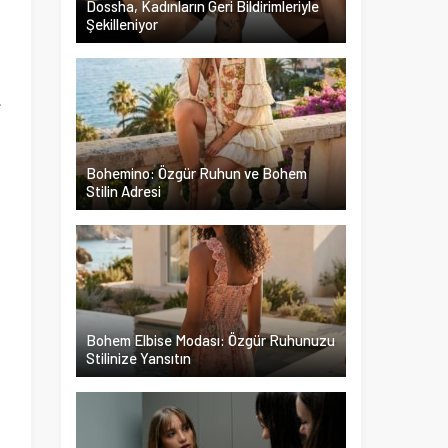
Dossha, Kadınların Geri Bildirimleriyle
Şekilleniyor
h
n
e
,
Bohemino: Özgür Ruhun ve Bohem
Stilin Adresi
n
i
n
i
Bohem Elbise Modası: Özgür Ruhunuzu
Stilinize Yansıtın