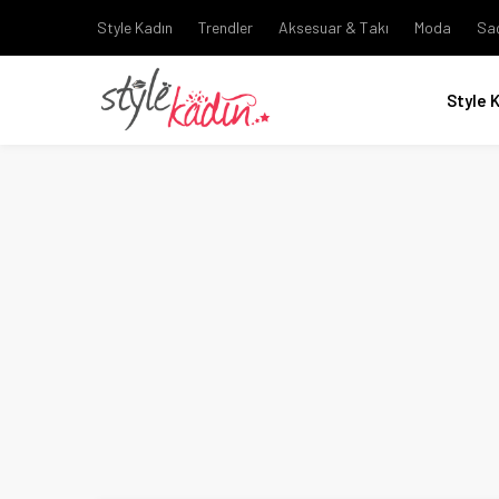
Style Kadın
Trendler
Aksesuar & Takı
Moda
Sa
Style 