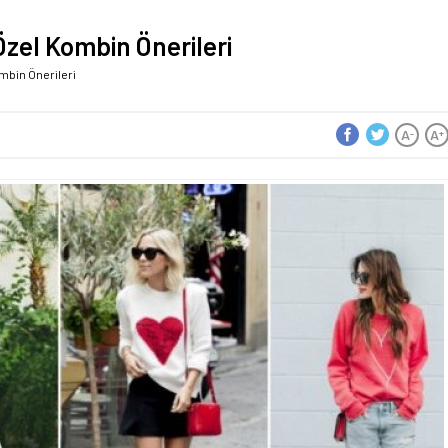
Özel Kombin Önerileri
mbin Önerileri
A
A
-
+