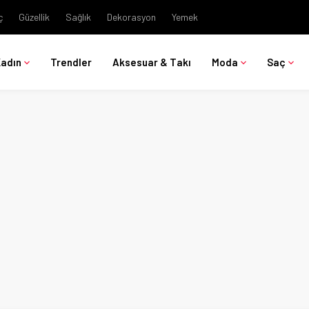
ç
Güzellik
Sağlık
Dekorasyon
Yemek
Kadın
Trendler
Aksesuar & Takı
Moda
Saç