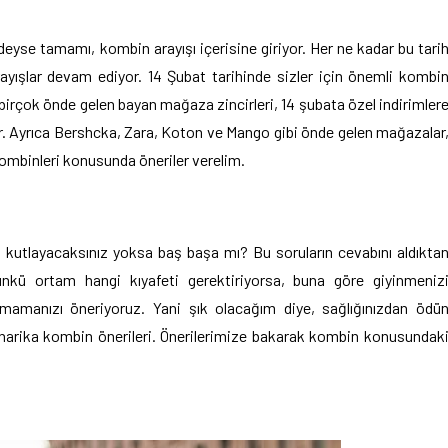
edeyse tamamı, kombin arayışı içerisine giriyor. Her ne kadar bu tari
ayışlar devam ediyor. 14 Şubat tarihinde sizler için önemli kombi
 birçok önde gelen bayan mağaza zincirleri, 14 şubata özel indirimler
yor. Ayrıca Bershcka, Zara, Koton ve Mango gibi önde gelen mağazalar
 kombinleri konusunda öneriler verelim.
 kutlayacaksınız yoksa baş başa mı? Bu soruların cevabını aldıkta
Çünkü ortam hangi kıyafeti gerektiriyorsa, buna göre giyinmeniz
mamanızı öneriyoruz. Yani şık olacağım diye, sağlığınızdan ödü
 harika kombin önerileri. Önerilerimize bakarak kombin konusundak