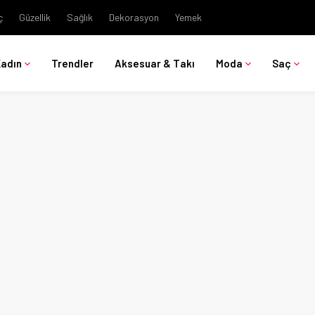
ç
Güzellik
Sağlık
Dekorasyon
Yemek
Kadın
Trendler
Aksesuar & Takı
Moda
Saç