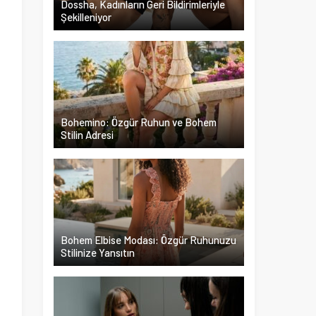
Dossha, Kadınların Geri Bildirimleriyle
Şekilleniyor
ı
i
ı
n
Bohemino: Özgür Ruhun ve Bohem
Stilin Adresi
l
Bohem Elbise Modası: Özgür Ruhunuzu
Stilinize Yansıtın