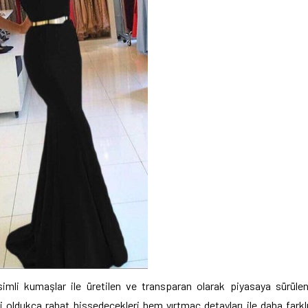
mli kumaşlar ile üretilen ve transparan olarak piyasaya sürüle
ni oldukça rahat hissedecekleri hem yırtmaç detayları ile daha farkl