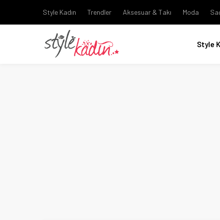
Style Kadın
Trendler
Aksesuar & Takı
Moda
Sa
Style 