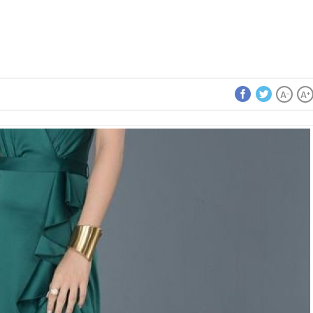
A
A
-
+