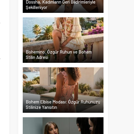
Dossha, Kadınların Geri Bildirimleriyle
Şekilleniyor
i
e
n
u
Bohemino: Özgür Ruhun ve Bohem
Stilin Adresi
r
Bohem Elbise Modası: Özgür Ruhunuzu
Stilinize Yansıtın