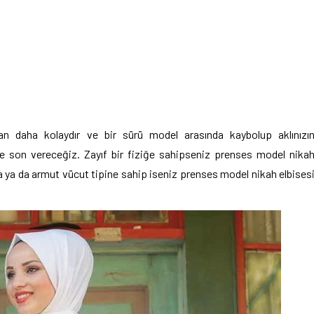
an daha kolaydır ve bir sürü model arasında kaybolup aklınızı
erle son vereceğiz. Zayıf bir fiziğe sahipseniz prenses model nika
ma ya da armut vücut tipine sahip iseniz prenses model nikah elbises