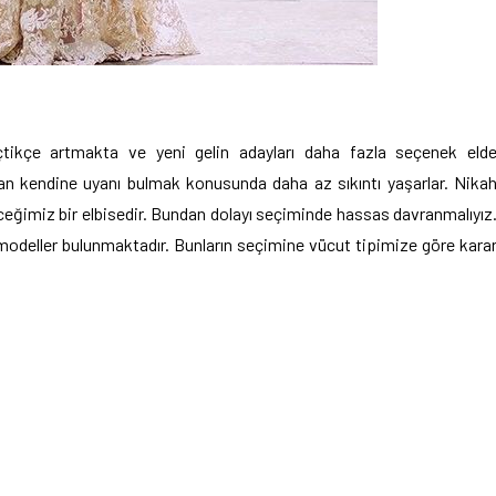
ikçe artmakta ve yeni gelin adayları daha fazla seçenek eld
dan kendine uyanı bulmak konusunda daha az sıkıntı yaşarlar. Nika
eceğimiz bir elbisedir. Bundan dolayı seçiminde hassas davranmalıyız
modeller bulunmaktadır. Bunların seçimine vücut tipimize göre kara