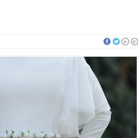
A
A
-
+