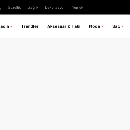
ç
Güzellik
Sağlık
Dekorasyon
Yemek
Kadın
Trendler
Aksesuar & Takı
Moda
Saç