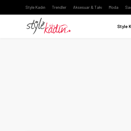
Style Kadın
Trendler
Aksesuar & Takı
Moda
Sa
Style 