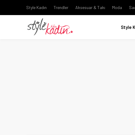
Style Kadın
Trendler
Aksesuar & Takı
Moda
Sa
Style 