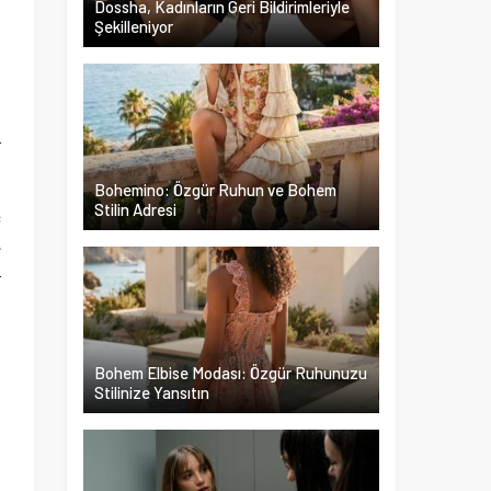
Dossha, Kadınların Geri Bildirimleriyle
Şekilleniyor
a
i
z
r
Bohemino: Özgür Ruhun ve Bohem
Stilin Adresi
ç
e
r
Bohem Elbise Modası: Özgür Ruhunuzu
Stilinize Yansıtın