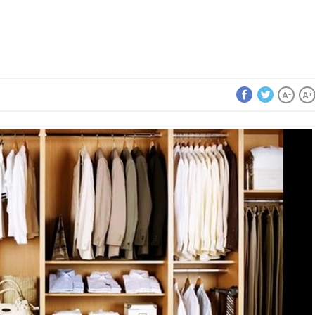
A
A
-
+