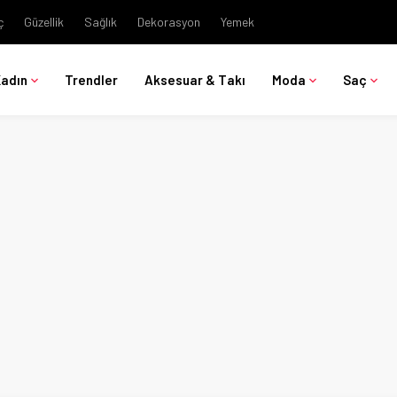
ç
Güzellik
Sağlık
Dekorasyon
Yemek
Kadın
Trendler
Aksesuar & Takı
Moda
Saç