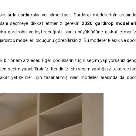
ıralarda gardıroplar yer almaktadır. Gardırop modellerinin arasınd
 olanı seçmeye dikkat etmeniz gerekir.
2020 gardırop modeller
ka gardırobu yerleştireceğiniz alanın büyüklüğüne dikkat etmeni
gardırop modelleri olduğunu görebilirsiniz. Bu modeller klasik ve spo
k bir önem arz eder. Eğer çocuklarınız için seçim yapıyorsanız gen
den seçim yapabilirsiniz. Kendiniz için seçim yaptığınız takdirde is
akat yetişkinler için tasarlanmış olan modeller arasında da spo