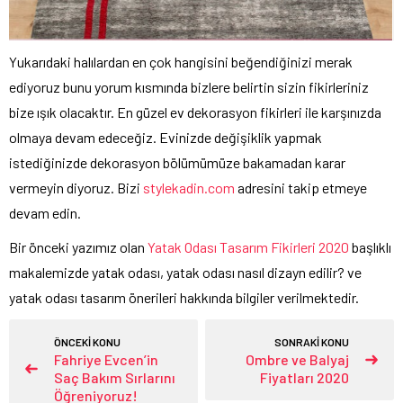
Yukarıdaki halılardan en çok hangisini beğendiğinizi merak
ediyoruz bunu yorum kısmında bizlere belirtin sizin fikirleriniz
bize ışık olacaktır. En güzel ev dekorasyon fikirleri ile karşınızda
olmaya devam edeceğiz. Evinizde değişiklik yapmak
istediğinizde dekorasyon bölümümüze bakamadan karar
vermeyin diyoruz. Bizi
stylekadin.com
adresini takip etmeye
devam edin.
Bir önceki yazımız olan
Yatak Odası Tasarım Fikirleri 2020
başlıklı
makalemizde yatak odası, yatak odası nasıl dizayn edilir? ve
yatak odası tasarım önerileri hakkında bilgiler verilmektedir.
ÖNCEKİ KONU
SONRAKİ KONU
Fahriye Evcen’in
Ombre ve Balyaj
Saç Bakım Sırlarını
Fiyatları 2020
Öğreniyoruz!