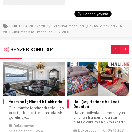
ETİKETLER:
2017 ve 2018 yılı çilek halı modelleri
,
Çilek halı örnekleri 2017-
2018
,
Çilek marka halı modelleri 2017-2018
BENZER KONULAR
Yasmina İç Mimarlık Hakkında
Halı Çeşitlerinde hali.net
Önerileri
Günümüzde iç mimarlık oldukça
prestijli bir sektör alanı olarak
Halı, mobilyaları tamamlayan
görülmeye...
en önemli unsurlardan biri
olarak karşımıza çıkmaktadır....
Dekorasyon
Dekorasyon
04.10.2021
22.03.2022
0