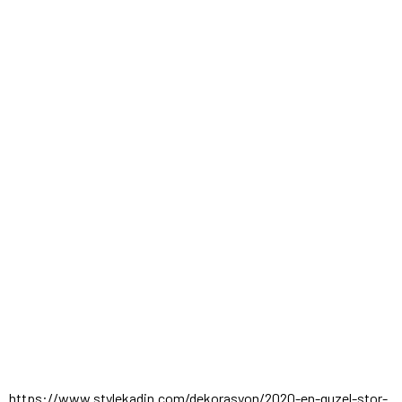
https://www.stylekadin.com/dekorasyon/2020-en-guzel-stor-