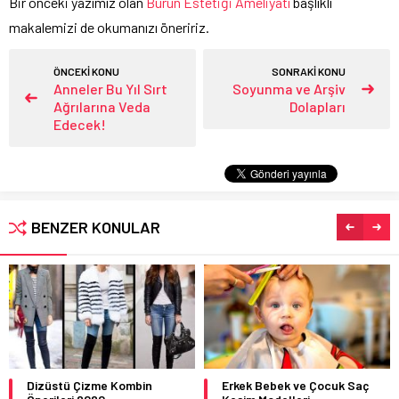
Bir önceki yazımız olan
Burun Estetiği Ameliyatı
başlıklı
makalemizi de okumanızı öneririz.
ÖNCEKİ KONU
SONRAKİ KONU
Anneler Bu Yıl Sırt
Soyunma ve Arşiv
Ağrılarına Veda
Dolapları
Edecek!
BENZER KONULAR
Dizüstü Çizme Kombin
Erkek Bebek ve Çocuk Saç