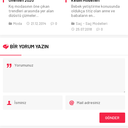
Önerileri 2020
Kesim Modelleri
Kış modasının öne çıkan
Bebek yetiştirme konusunda
trendleri arasında yer alan
oldukça titiz olan anne ve
dizüstü çizmeler...
babaların en...
Moda
21.12.2014
0
Saç
Saç Modelleri
25.07.2018
0
BİR YORUM YAZIN