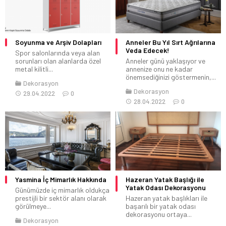
Soyunma ve Arşiv Dolapları
Anneler Bu Yıl Sırt Ağrılarına
Veda Edecek!
Spor salonlarında veya alan
sorunları olan alanlarda özel
Anneler günü yaklaşıyor ve
metal kilitli...
annenize onu ne kadar
önemsediğinizi göstermenin,...
Dekorasyon
Dekorasyon
29.04.2022
0
28.04.2022
0
Yasmina İç Mimarlık Hakkında
Hazeran Yatak Başlığı ile
Yatak Odası Dekorasyonu
Günümüzde iç mimarlık oldukça
prestijli bir sektör alanı olarak
Hazeran yatak başlıkları ile
görülmeye...
başarılı bir yatak odası
dekorasyonu ortaya...
Dekorasyon