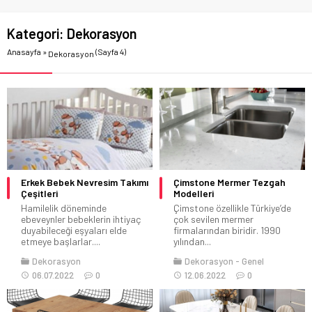
Kategori:
Dekorasyon
Anasayfa
»
(Sayfa 4)
Dekorasyon
Erkek Bebek Nevresim Takımı
Çimstone Mermer Tezgah
Çeşitleri
Modelleri
Hamilelik döneminde
Çimstone özellikle Türkiye’de
ebeveynler bebeklerin ihtiyaç
çok sevilen mermer
duyabileceği eşyaları elde
firmalarından biridir. 1990
etmeye başlarlar....
yılından...
Dekorasyon
Dekorasyon
Genel
06.07.2022
0
12.06.2022
0