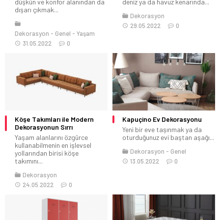
düşkün ve konfor alanından da
deniz ya da havuz kenarında...
dışarı çıkmak...
Dekorasyon
29.05.2022
0
Dekorasyon
Genel
Yaşam
31.05.2022
0
Köşe Takımları ile Modern
Kapuçino Ev Dekorasyonu
Dekorasyonun Sırrı
Yeni bir eve taşınmak ya da
Yaşam alanlarını özgürce
oturduğunuz evi baştan aşağı...
kullanabilmenin en işlevsel
Dekorasyon
Genel
yollarından birisi köşe
takımını...
13.05.2022
0
Dekorasyon
24.05.2022
0