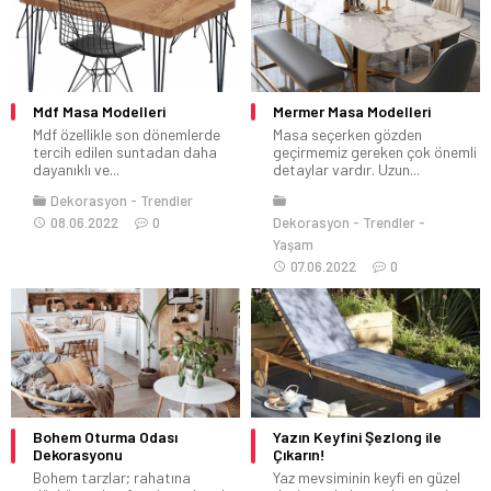
Mdf Masa Modelleri
Mermer Masa Modelleri
Mdf özellikle son dönemlerde
Masa seçerken gözden
tercih edilen suntadan daha
geçirmemiz gereken çok önemli
dayanıklı ve...
detaylar vardır. Uzun...
Dekorasyon
Trendler
08.06.2022
0
Dekorasyon
Trendler
Yaşam
07.06.2022
0
Bohem Oturma Odası
Yazın Keyfini Şezlong ile
Dekorasyonu
Çıkarın!
Bohem tarzlar; rahatına
Yaz mevsiminin keyfi en güzel