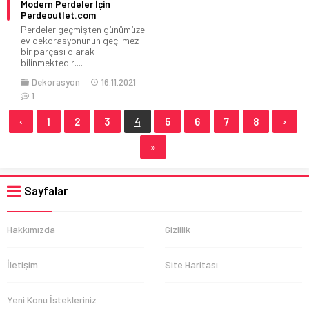
Modern Perdeler İçin
Perdeoutlet.com
Perdeler geçmişten günümüze
ev dekorasyonunun geçilmez
bir parçası olarak
bilinmektedir....
Dekorasyon
16.11.2021
1
‹
1
2
3
4
5
6
7
8
›
»
Sayfalar
Hakkımızda
Gizlilik
İletişim
Site Haritası
Yeni Konu İstekleriniz