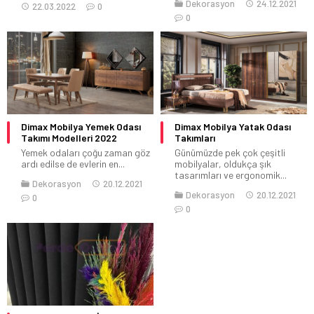
Dekorasyon
24.12.2021
22.03.2022
0
0
Dimax Mobilya Yemek Odası
Dimax Mobilya Yatak Odası
Takımı Modelleri 2022
Takımları
Yemek odaları çoğu zaman göz
Günümüzde pek çok çeşitli
ardı edilse de evlerin en...
mobilyalar, oldukça şık
tasarımları ve ergonomik...
Dekorasyon
20.12.2021
Dekorasyon
20.12.2021
0
0