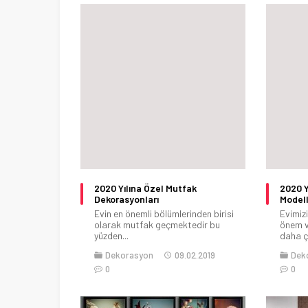
2020 Yılına Özel Mutfak
2020 Y
Dekorasyonları
Modell
Evin en önemli bölümlerinden birisi
Evimiz
olarak mutfak geçmektedir bu
önem v
yüzden...
daha ç
Dekorasyon
09.02.2019
Dek
0
0