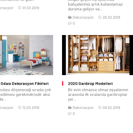
bahçelerimiz artık kullanılamaz
orasyon
01.03.2019
duruma geliyor ve...
Dekorasyon
26.02.2019
0
Odası Dekorasyon Fikirleri
2020 Gardırop Modelleri
odası döşeneceği sırada çok
Bir evin olmazsa olmaz eşyalarının
 edilmesi gerekmektedir aksi
arasında ilk sıralarda gardıroplar
e...
yer...
orasyon
12.02.2019
Dekorasyon
09.02.2019
0