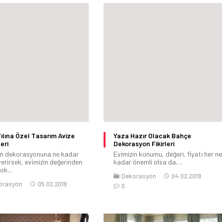
ılına Özel Tasarım Avize
Yaza Hazır Olacak Bahçe
eri
Dekorasyon Fikirleri
in dekorasyonuna ne kadar
Evimizin konumu, değeri, fiyatı her ne
erirsek, evimizin değerinden
kadar önemli olsa da,...
ok...
Dekorasyon
04.02.2019
orasyon
05.02.2019
0