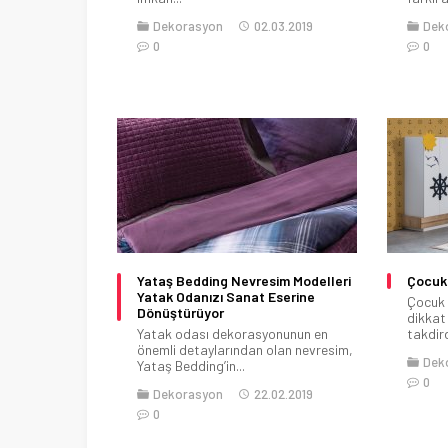
Dekorasyon
02.03.2019
Dek
0
0
Yataş Bedding Nevresim Modelleri
Çocuk 
Yatak Odanızı Sanat Eserine
Çocuk 
Dönüştürüyor
dikkat
Yatak odası dekorasyonunun en
takdird
önemli detaylarından olan nevresim,
Dek
Yataş Bedding’in...
0
Dekorasyon
22.02.2019
0