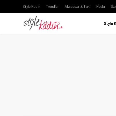
Style Kadın
Trendler
Aksesuar & Takı
Moda
Sa
Style 