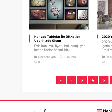
Kanvas Tablolar İle Dikkatler
2020 Y
Üzerinizde Olsun
2020 y
Evin konumu, fiyatı, bulunduğu yer
içerisi
her ne kadar önemli bir...
üretilm
Dekorasyon
01.02.2019
Dek
0
0
«
‹
3
4
5
Men