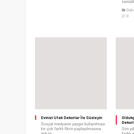
temizli
Dek
0
Evinizi Ufak Dekorlar İle Süsleyin
Oldukç
Dekorl
Sosyal medyanın yaygın kullanılması
bir çok farklı fikrin paylaşılmasına
Son yı
imkan...
farklı a