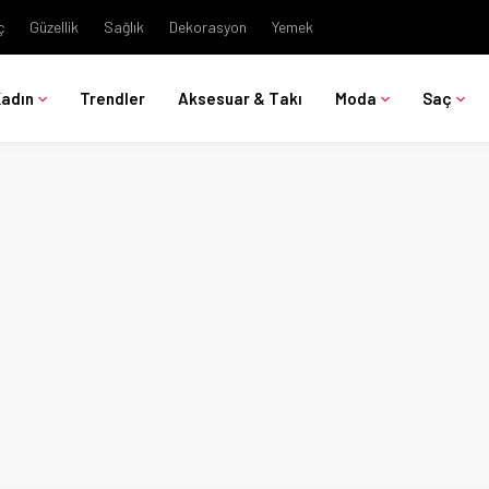
ç
Güzellik
Sağlık
Dekorasyon
Yemek
Kadın
Trendler
Aksesuar & Takı
Moda
Saç