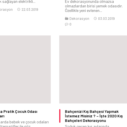
k sağlayan elektrikli...
Ev dekorasyonunda olmazsa
olmazlardan birisi yemek odasıdır.
orasyon
22.03.2019
Özellikle yeni evlenen...
Dekorasyon
03.03.2019
0
a Pratik Çocuk Odası
Bahçenizi Kış Bahçesi Yapmak
arı
İstemez Misiniz ? – İşte 2020 Kış
Bahçeleri Dekorasyonu
llarda bebek ve çocuk odaları
lternatifler ile göz...
Soğuk geçen kış aylarında