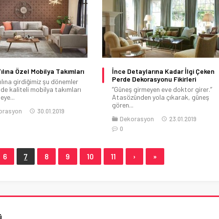
ılına Özel Mobilya Takımları
İnce Detaylarına Kadar İlgi Çeken
Perde Dekorasyonu Fikirleri
ılına girdiğimiz şu dönemler
nde kaliteli mobilya takımları
‘’Güneş girmeyen eve doktor girer.’’
eye...
Atasözünden yola çıkarak, güneş
gören...
orasyon
30.01.2019
Dekorasyon
23.01.2019
0
6
7
8
9
10
11
›
»
ü