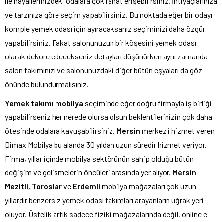
ile hayallerinizdeki odalara çok rahat erişebilirsiniz. İhtiyaçlarınıza
ve tarzınıza göre seçim yapabilirsiniz. Bu noktada eğer bir odayı
komple yemek odası için ayıracaksanız seçiminizi daha özgür
yapabilirsiniz. Fakat salonunuzun bir köşesini yemek odası
olarak dekore edecekseniz detayları düşünürken aynı zamanda
salon takımınızı ve salonunuzdaki diğer bütün eşyaları da göz
önünde bulundurmalısınız.
Yemek takımı mobilya
seçiminde eğer doğru firmayla iş birliği
yapabilirseniz her nerede olursa olsun beklentilerinizin çok daha
ötesinde odalara kavuşabilirsiniz.
Mersin
merkezli hizmet veren
Dimax Mobilya bu alanda 30 yıldan uzun süredir hizmet veriyor.
Firma, yıllar içinde mobilya sektörünün sahip olduğu bütün
değişim ve gelişmelerin öncüleri arasında yer alıyor.
Mersin
Mezitli, Toroslar
ve
Erdemli
mobilya mağazaları çok uzun
yıllardır benzersiz yemek odası takımları arayanların uğrak yeri
oluyor. Üstelik artık sadece fiziki mağazalarında değil, online e-