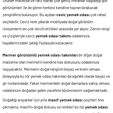
Ürünler materyal ve tarz olarak çok geniş imkanlar sağladığı gibi
görünümleri ile de gören herkesi kendine hayran bırakacak
zenginlikte bulunuyor. Bu açıdan
ceviz yemek odası
çok rahat
seçilebilir. Ceviz renk yıllardır mobilyada doğal görünüm
isteyenlerin en çok tercih ettikleri arasında yer alıyor. Zemin rengi
ve çizgileriyle ceviz
yemek odası takımı
odalarınıza
hayallerinizdeki şıklığı fazlasıyla katacaktır.
Mermer görünümlü yemek odası takımları
bir diğer doğal
malzeme olan mermerin kendine has dokusunu odalarınıza
taşıyacaktır. Mermerin doğal renginin beyaz ve krem olması
dolayısıyla bu tür yemek odası takımları da ağırlıklı olarak beyaz ve
gri tonlarındadır. Fakat mermerdeki doğal damarlara sahip olması
odalarınızın doğadan gelen zarafete bürünmesini sağlamaktadır.
Doğallığı arayanlar için yine
masif yemek odası
çeşitleri öne
çıkmakta, masifin doğal dokusu ve renkleri bu tür
yemek odası