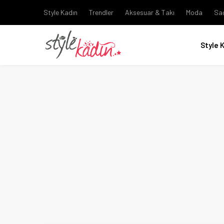
Style Kadın
Trendler
Aksesuar & Takı
Moda
Sa
Style 