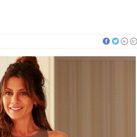
A
A
-
+