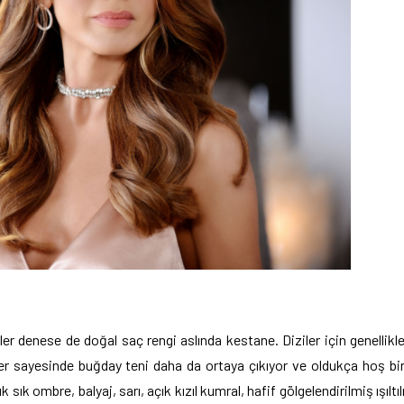
nkler denese de doğal saç rengi aslında kestane. Diziler için genellikl
ler sayesinde buğday teni daha da ortaya çıkıyor ve oldukça hoş bi
 sık ombre, balyaj, sarı, açık kızıl kumral, hafif gölgelendirilmiş ışıltıl