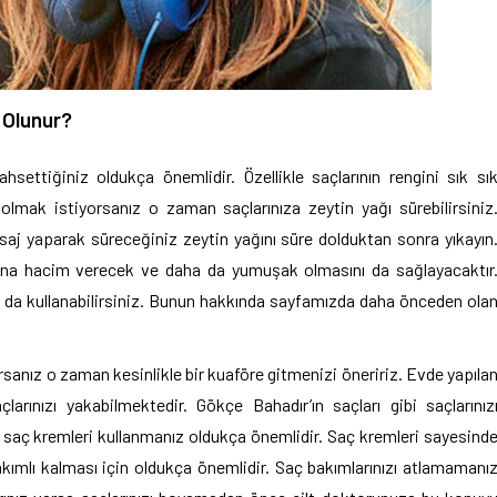
 Olunur?
settiğiniz oldukça önemlidir. Özellikle saçlarının rengini sık sı
 olmak istiyorsanız o zaman saçlarınıza zeytin yağı sürebilirsiniz
aj yaparak süreceğiniz zeytin yağını süre dolduktan sonra yıkayın
ra ona hacim verecek ve daha da yumuşak olmasını da sağlayacaktır
arı da kullanabilirsiniz. Bunun hakkında sayfamızda daha önceden ola
anız o zaman kesinlikle bir kuaföre gitmenizi öneririz. Evde yapıla
arınızı yakabilmektedir. Gökçe Bahadır’ın saçları gibi saçlarınız
 saç kremleri kullanmanız oldukça önemlidir. Saç kremleri sayesind
akımlı kalması için oldukça önemlidir. Saç bakımlarınızı atlamamanı