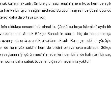
kça sık kullanmaktadır. Ombre gibi saç renginin hem koyu hem de açı
ukça harika bir uyum sağlamaktadır. Bu uyum sayesinde güzel oyunc
lliği daha da ortaya çıkıyor.
k için oldukça cesaretiniz olmalıdır. Çünkü bu boya işlemleri ayda bi
 verebilirsiniz. Ancak Gökçe Bahadır’ın saçları hiç de hasar almış
e uzun ya da orta uzunlukta kullanmaktadır. Bu saç modeli de yüzüyl
kler de hem yüz şeklini hem de cildini ortaya çıkarmaktadır. Gökç
saçlarının iyi görünmesinin nedenlerinden birisi de kalın telli bir sa
inden sonra daha çabuk toparlandığını bilmeyeniniz yoktur.