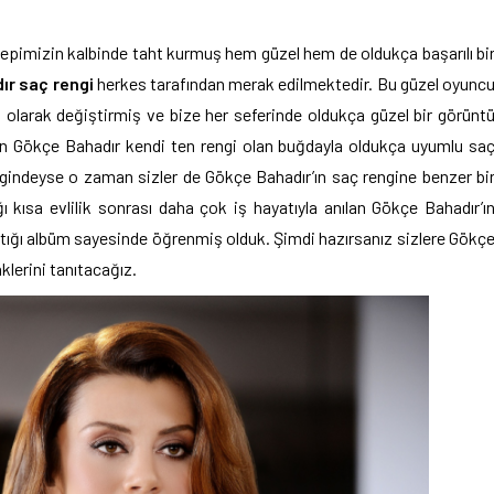
epimizin kalbinde taht kurmuş hem güzel hem de oldukça başarılı bi
ır saç rengi
herkes tarafından merak edilmektedir. Bu güzel oyunc
kli olarak değiştirmiş ve bize her seferinde oldukça güzel bir görünt
n Gökçe Bahadır kendi ten rengi olan buğdayla oldukça uyumlu sa
ngindeyse o zaman sizler de Gökçe Bahadır’ın saç rengine benzer bi
dığı kısa evlilik sonrası daha çok iş hayatıyla anılan Gökçe Bahadır’ı
tığı albüm sayesinde öğrenmiş olduk. Şimdi hazırsanız sizlere Gökç
klerini tanıtacağız.