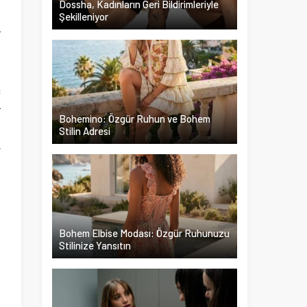
Dossha, Kadınların Geri Bildirimleriyle
Şekilleniyor
r
u
ü
ç
r
Bohemino: Özgür Ruhun ve Bohem
n
Stilin Adresi
e
Bohem Elbise Modası: Özgür Ruhunuzu
Stilinize Yansıtın