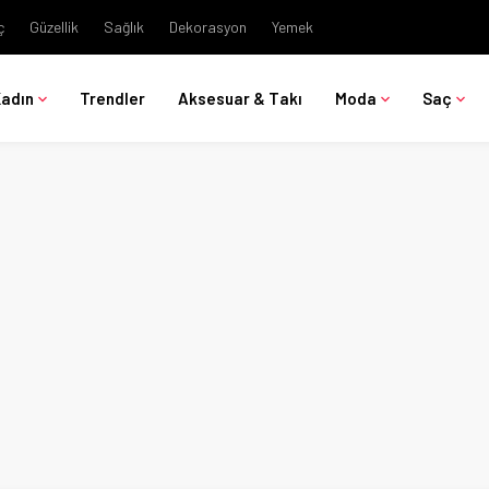
ç
Güzellik
Sağlık
Dekorasyon
Yemek
Kadın
Trendler
Aksesuar & Takı
Moda
Saç