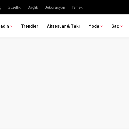
ç
Güzellik
Sağlık
Dekorasyon
Yemek
Kadın
Trendler
Aksesuar & Takı
Moda
Saç