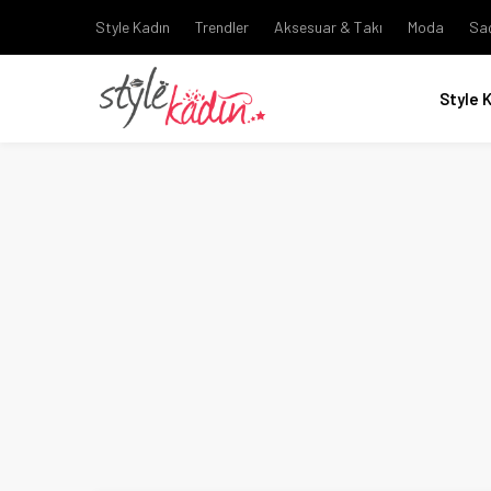
Style Kadın
Trendler
Aksesuar & Takı
Moda
Sa
Style 