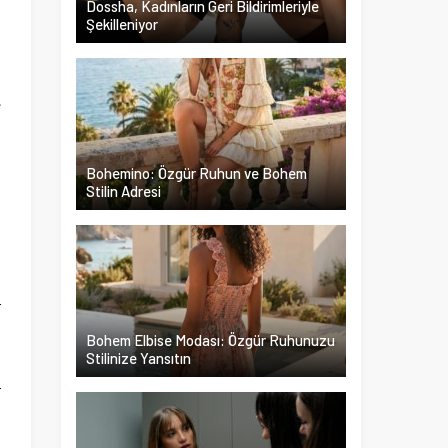
Dossha, Kadınların Geri Bildirimleriyle
Şekilleniyor
i
.
e
i
n
Bohemino: Özgür Ruhun ve Bohem
Stilin Adresi
t
r
u
Bohem Elbise Modası: Özgür Ruhunuzu
Stilinize Yansıtın
h
r