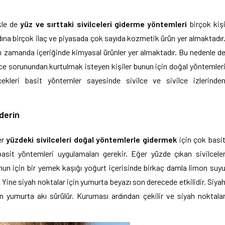
ikle de
yüz ve sırttaki sivilceleri giderme
yöntemleri
birçok kiş
adına birçok ilaç ve piyasada çok sayıda kozmetik ürün yer almaktadır
ynı zamanda içeriğinde kimyasal ürünler yer almaktadır. Bu nedenle d
ce sorunundan kurtulmak isteyen kişiler bunun için doğal yöntemler
cekleri basit yöntemler sayesinde sivilce ve sivilce izlerinde
iderin
er
yüzdeki sivilceleri doğal yöntemlerle
gidermek
için çok basi
basit yöntemleri uygulamaları gerekir. Eğer yüzde çıkan sivilcele
unun için bir yemek kaşığı yoğurt içerisinde birkaç damla limon suy
. Yine siyah noktalar için yumurta beyazı son derecede etkilidir. Siya
n yumurta akı sürülür. Kuruması ardından çekilir ve siyah noktala