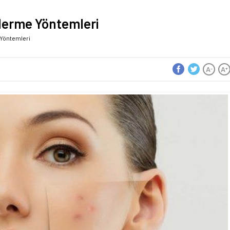
Giderme Yöntemleri
e Yöntemleri
A
A
-
+