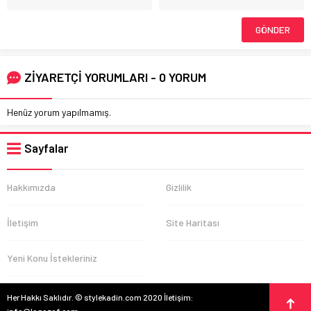
ZİYARETÇİ YORUMLARI - 0 YORUM
Henüz yorum yapılmamış.
Sayfalar
Hakkımızda
Gizlilik
İletişim
Site Haritası
Yeni Konu İstekleriniz
Her Hakkı Saklıdır. © stylekadin.com 2020 İletişim:
info@logozof.com