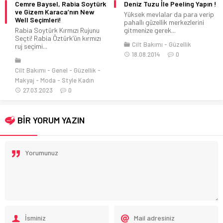
Deniz Tuzu İle Peeling Yapın !
Meme Büyütme
Ameliyatlarına yaz öncesi
Yüksek mevlalar da para verip
yoğun talep geliyor
pahallı güzellik merkezlerini
gitmenize gerek...
Kadınsı hatlara sahip olmak,
cesur kıyafetler giyip ilgi
Cilt Bakımı
Güzellik
çekebilmek çoğu...
18.08.2014
0
Cilt Bakımı
Güzellik
06.05.2022
0
BİR YORUM YAZIN