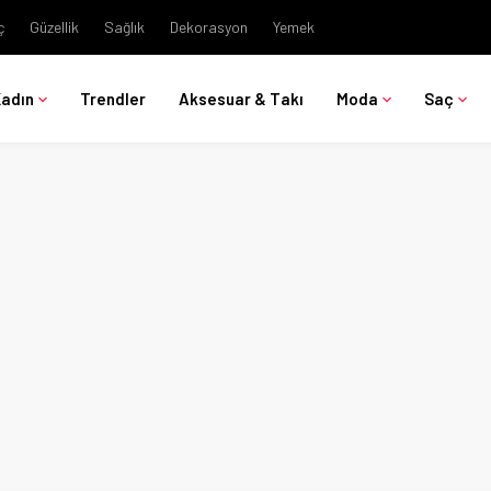
ç
Güzellik
Sağlık
Dekorasyon
Yemek
Kadın
Trendler
Aksesuar & Takı
Moda
Saç