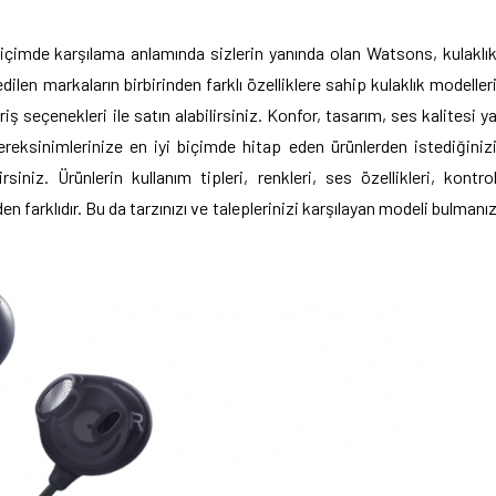
biçimde karşılama anlamında sizlerin yanında olan Watsons, kulaklı
dilen markaların birbirinden farklı özelliklere sahip kulaklık modeller
iş seçenekleri ile satın alabilirsiniz. Konfor, tasarım, ses kalitesi y
gereksinimlerinize en iyi biçimde hitap eden ürünlerden istediğiniz
siniz. Ürünlerin kullanım tipleri, renkleri, ses özellikleri, kontro
inden farklıdır. Bu da tarzınızı ve taleplerinizi karşılayan modeli bulmanı