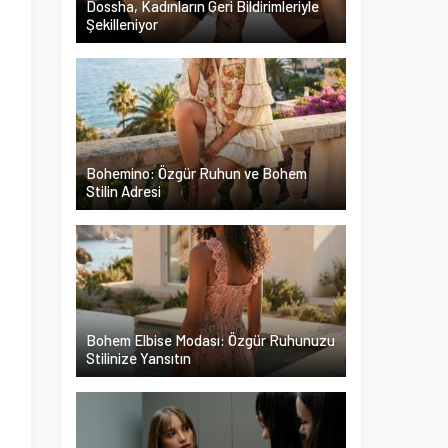
Dossha, Kadınların Geri Bildirimleriyle
Şekilleniyor
k
i
a
i
l
Bohemino: Özgür Ruhun ve Bohem
z
Stilin Adresi
Bohem Elbise Modası: Özgür Ruhunuzu
Stilinize Yansıtın