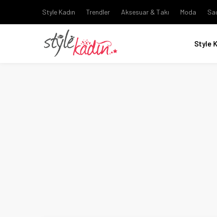
Style Kadın
Trendler
Aksesuar & Takı
Moda
Sa
Style 