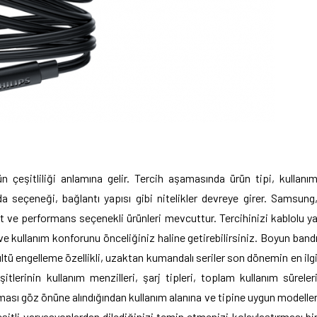
n çeşitliliği anlamına gelir. Tercih aşamasında ürün tipi, kullanı
da seçeneği, bağlantı yapısı gibi nitelikler devreye girer. Samsung
yat ve performans seçenekli ürünleri mevcuttur. Tercihinizi kablolu y
ve kullanım konforunu önceliğiniz haline getirebilirsiniz. Boyun band
rültü engelleme özellikli, uzaktan kumandalı seriler son dönemin en ilg
şitlerinin kullanım menzilleri, şarj tipleri, toplam kullanım süreler
 bulması göz önüne alındığından kullanım alanına ve tipine uygun modelle
 çeşitli varyasyonlardan dilediğinizi temin etmenizi kolaylaştırması bi