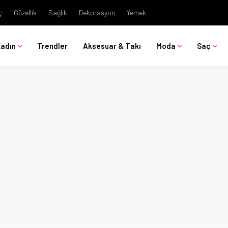
ç
Güzellik
Sağlık
Dekorasyon
Yemek
Kadın
Trendler
Aksesuar & Takı
Moda
Saç