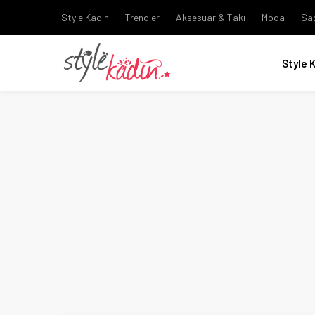
Style Kadın
Trendler
Aksesuar & Takı
Moda
Sa
Style 