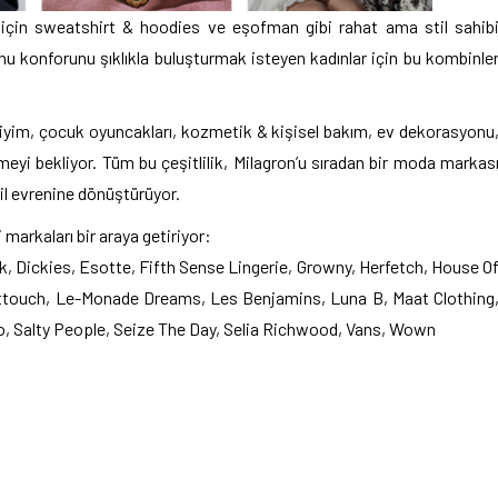
için sweatshirt & hoodies ve eşofman gibi rahat ama stil sahib
onu konforunu şıklıkla buluşturmak isteyen kadınlar için bu kombinle
iyim, çocuk oyuncakları, kozmetik & kişisel bakım, ev dekorasyonu
lmeyi bekliyor. Tüm bu çeşitlilik, Milagron’u sıradan bir moda markas
il evrenine dönüştürüyor.
 markaları bir araya getiriyor:
, Dickies, Esotte, Fifth Sense Lingerie, Growny, Herfetch, House O
asttouch, Le-Monade Dreams, Les Benjamins, Luna B, Maat Clothing
 Salty People, Seize The Day, Selia Richwood, Vans, Wown