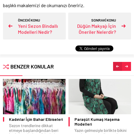
başlıklı makalemizi de okumanızı öneririz.
ÖNCEKİ KONU
SONRAKİ KONU
Yeni Sezon Bindallı
Düğün Makyajı İçin
Modelleri Nedir?
Öneriler Nelerdir?
BENZER KONULAR
Kadınlar İçin Bahar Elbiseleri
Paraşüt Kumaş Haşema
Modelleri
Sezon trendlerine dikkat
etmeye başlandığından beri
Yazın gelmesiyle birlikte bikini