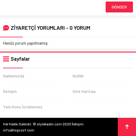
ZİYARETÇİ YORUMLARI - 0 YORUM
Henüz yorum yapılmamış.
Sayfalar
Hakkımızda
Gizlilik
İletişim
Site Haritası
Yeni Konu İstekleriniz
Her Hakkı Saklıdır. © stylekadin.com 2020 İletişim:
info@logozof.com