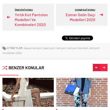
ÖNCEKİ KONU
SONRAKİ KONU
Yırtık Kot Pantolon
Esmer Gelin Saçı
Modelleri Ve
Modelleri 2020
Kombineleri 2020
ETİKETLER:
bayan kot şort
,
jean şort
,
kot şort
,
kot şort kombin
,
kot şort
modelleri 2014
BENZER KONULAR