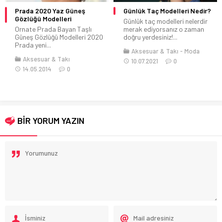
a 2020 Yaz Güneş
Günlük Taç Modelleri Nedir?
Boncuk
ğü Modelleri
Günlük taç modelleri nelerdir
Kadınla
e Prada Bayan Taşlı
merak ediyorsanız o zaman
dünyası
 Gözlüğü Modelleri 2020
doğru yerdesiniz!...
takısı h
yeni...
Aksesuar & Takı
Moda
sesuar & Takı
10.07.2021
0
Aksesua
05.2014
0
Kombin
Kadın
17.07
BİR YORUM YAZIN