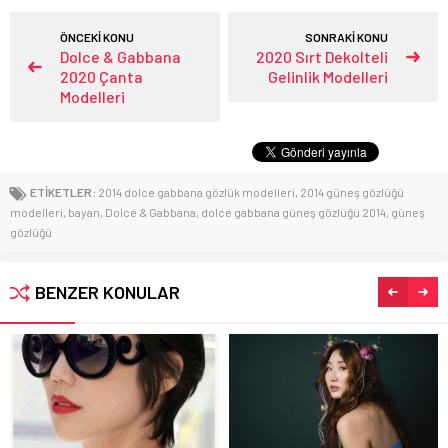
ÖNCEKİ KONU
SONRAKİ KONU
Dolce & Gabbana
2020 Sırt Dekolteli
2020 Çanta
Gelinlik Modelleri
Modelleri
ETİKETLER:
2014 dolce gabbana gözlük modelleri
,
2014 güneş gözlüğü
modelleri
,
bayan
,
Dolce & Gabbana
,
dolce gabbana güneş gözlüğü 2014
,
güneş
gözlüğü
BENZER KONULAR