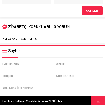
ZİYARETÇİ YORUMLARI - 0 YORUM
Henüz yorum yapılmamış.
Sayfalar
Hakkımızda
Gizlilik
İletişim
Site Haritası
Yeni Konu İstekleriniz
Her Hakkı Saklıdır. © stylekadin.com 2020 İletişim: