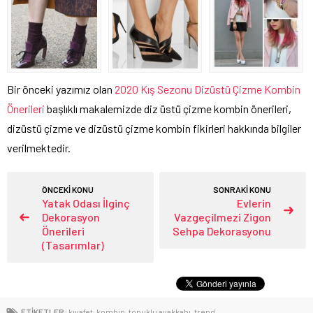
Bir önceki yazımız olan
2020 Kış Sezonu Dizüstü Çizme Kombin
Önerileri
başlıklı makalemizde diz üstü çizme kombin önerileri,
dizüstü çizme ve dizüstü çizme kombin fikirleri hakkında bilgiler
verilmektedir.
ÖNCEKİ KONU
SONRAKİ KONU
Yatak Odası İlginç
Evlerin
Dekorasyon
Vazgeçilmezi Zigon
Önerileri
Sehpa Dekorasyonu
(Tasarımlar)
ETİKETLER:
kıyafet
,
kombin
,
topuklu ayakkabı
,
trend