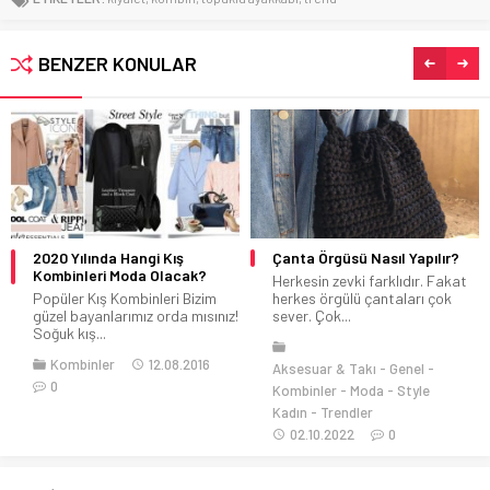
BENZER KONULAR
Çanta Örgüsü Nasıl Yapılır?
Büyük Beden Nişanlık
Modelleri
Herkesin zevki farklıdır. Fakat
herkes örgülü çantaları çok
Kadınları için oldukça özel olan
sever. Çok...
anlar yer almaktadır. Bu özel...
Kombinler
29.04.2020
Aksesuar & Takı
Genel
0
Kombinler
Moda
Style
Kadın
Trendler
02.10.2022
0