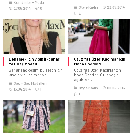
Kombinler
Moda
Style Kadın
22.05.2014
27.05.2014
0
2
Denemek İçin 7 Şık İlkbahar
Otuz Yaş Üzeri Kadınlar İçin
Yaz Saç Modeli
Moda Önerileri
Bahar saç kesimi bu sezon için
Otuz Yaş Üzeri Kadınlar çin
kısa pixie kesimler ve...
Moda Önerileri Otuz yaşını
aştıktan...
Saç
Saç Modelleri
Style Kadın
09.04.2014
13.04.2014
1
1