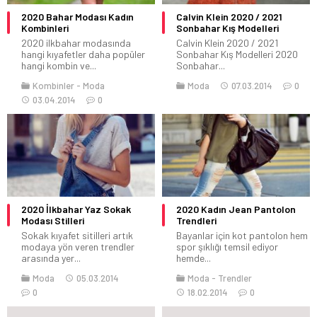
2020 Bahar Modası Kadın
Calvin Klein 2020 / 2021
Kombinleri
Sonbahar Kış Modelleri
2020 ilkbahar modasında
Calvin Klein 2020 / 2021
hangi kıyafetler daha popüler
Sonbahar Kış Modelleri 2020
hangi kombin ve...
Sonbahar...
Kombinler
Moda
Moda
07.03.2014
0
03.04.2014
0
2020 İlkbahar Yaz Sokak
2020 Kadın Jean Pantolon
Modası Stilleri
Trendleri
Sokak kıyafet sitilleri artık
Bayanlar için kot pantolon hem
modaya yön veren trendler
spor şıklığı temsil ediyor
arasında yer...
hemde...
Moda
05.03.2014
Moda
Trendler
0
18.02.2014
0