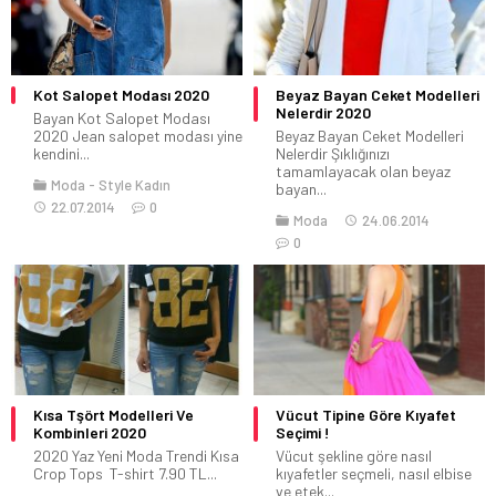
Kot Salopet Modası 2020
Beyaz Bayan Ceket Modelleri
Nelerdir 2020
Bayan Kot Salopet Modası
2020 Jean salopet modası yine
Beyaz Bayan Ceket Modelleri
kendini...
Nelerdir Şıklığınızı
tamamlayacak olan beyaz
Moda
Style Kadın
bayan...
22.07.2014
0
Moda
24.06.2014
0
Kısa Tşört Modelleri Ve
Vücut Tipine Göre Kıyafet
Kombinleri 2020
Seçimi !
2020 Yaz Yeni Moda Trendi Kısa
Vücut şekline göre nasıl
Crop Tops T-shirt 7.90 TL...
kıyafetler seçmeli, nasıl elbise
ve etek...