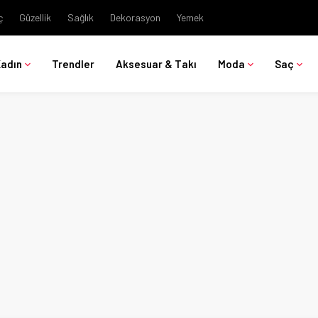
ç
Güzellik
Sağlık
Dekorasyon
Yemek
Kadın
Trendler
Aksesuar & Takı
Moda
Saç