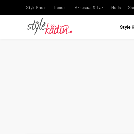
Style Kadın
Trendler
Aksesuar & Takı
Moda
Sa
Style 