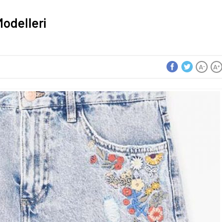
Modelleri
A
A
-
+