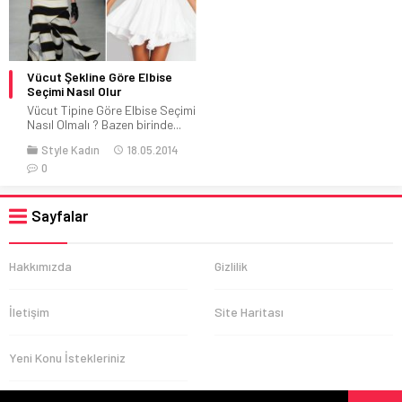
Vücut Şekline Göre Elbise
Seçimi Nasıl Olur
Vücut Tipine Göre Elbise Seçimi
Nasıl Olmalı ? Bazen birinde...
Style Kadın
18.05.2014
0
Sayfalar
Hakkımızda
Gizlilik
İletişim
Site Haritası
Yeni Konu İstekleriniz