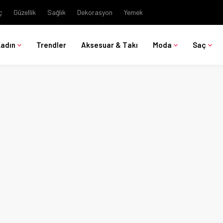
ç
Güzellik
Sağlık
Dekorasyon
Yemek
Kadın
Trendler
Aksesuar & Takı
Moda
Saç