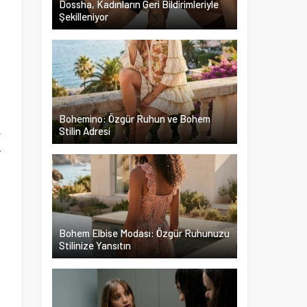
Dossha, Kadınların Geri Bildirimleriyle
Şekilleniyor
d
a
Bohemino: Özgür Ruhun ve Bohem
Stilin Adresi
e
r
Bohem Elbise Modası: Özgür Ruhunuzu
Stilinize Yansıtın