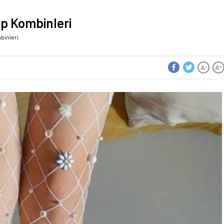
ap Kombinleri
binleri
A
A
-
+