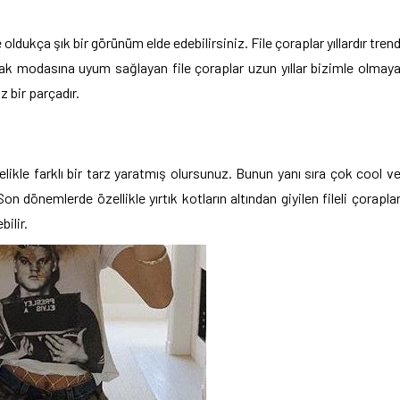
ldukça şık bir görünüm elde edebilirsiniz. File çoraplar yıllardır tren
okak modasına uyum sağlayan file çoraplar uzun yıllar bizimle olmay
 bir parçadır.
öylelikle farklı bir tarz yaratmış olursunuz. Bunun yanı sıra çok cool v
n dönemlerde özellikle yırtık kotların altından giyilen fileli çorapla
bilir.