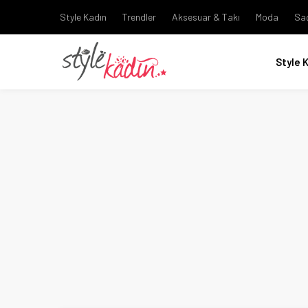
Style Kadın
Trendler
Aksesuar & Takı
Moda
Sa
Style 