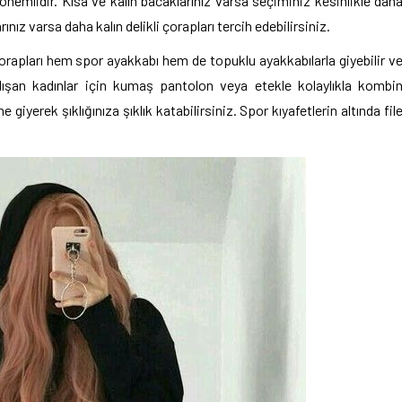
önemlidir. Kısa ve kalın bacaklarınız varsa seçiminiz kesinlikle dah
ınız varsa daha kalın delikli çorapları tercih edebilirsiniz.
 çorapları hem spor ayakkabı hem de topuklu ayakkabılarla giyebilir v
çalışan kadınlar için kumaş pantolon veya etekle kolaylıkla kombi
e giyerek şıklığınıza şıklık katabilirsiniz. Spor kıyafetlerin altında fil