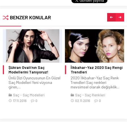
BENZER KONULAR
Şükran Ovalı’nın Saç
İlkbahar-Yaz 2020 Saç Rengi
Modellerini Tanıyoruz!
Trendleri
Ünlü Dizi Oyuncusunun En Güzel
2020 İlkbahar-Yaz Saç Renk
Saç Modelleri Yeni vizyona
Trendleri Saç renkleri
giren,...
mevsimsel olarak değişiklik...
Saç
Saç Modelleri
Saç
Saç Renkleri
17.11.2016
0
02.11.2016
0