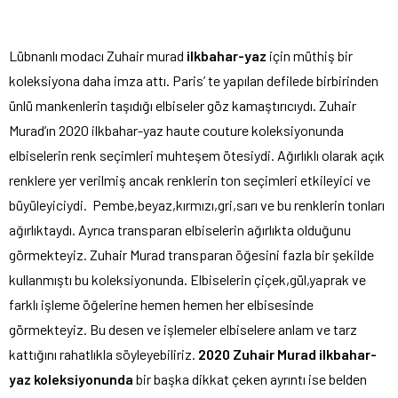
Lübnanlı modacı Zuhair murad
ilkbahar-yaz
için müthiş bir
koleksiyona daha imza attı. Paris’ te yapılan defilede birbirinden
ünlü mankenlerin taşıdığı elbiseler göz kamaştırıcıydı. Zuhair
Murad’ın 2020 ilkbahar-yaz haute couture koleksiyonunda
elbiselerin renk seçimleri muhteşem ötesiydi. Ağırlıklı olarak açık
renklere yer verilmiş ancak renklerin ton seçimleri etkileyici ve
büyüleyiciydi. Pembe,beyaz,kırmızı,gri,sarı ve bu renklerin tonları
ağırlıktaydı. Ayrıca transparan elbiselerin ağırlıkta olduğunu
görmekteyiz. Zuhair Murad transparan öğesini fazla bir şekilde
kullanmıştı bu koleksiyonunda. Elbiselerin çiçek,gül,yaprak ve
farklı işleme öğelerine hemen hemen her elbisesinde
görmekteyiz. Bu desen ve işlemeler elbiselere anlam ve tarz
kattığını rahatlıkla söyleyebiliriz.
2020 Zuhair Murad ilkbahar-
yaz koleksiyonunda
bir başka dikkat çeken ayrıntı ise belden