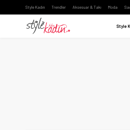
Style Kadın
Trendler
Aksesuar & Takı
Moda
Sa
Style 