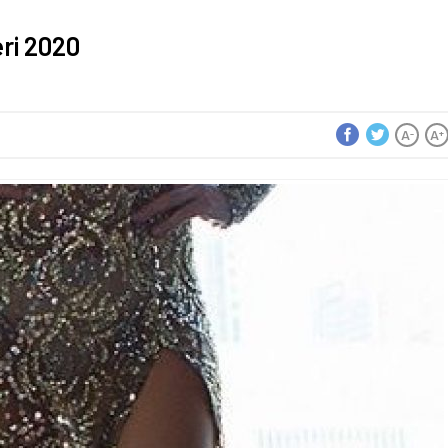
eri 2020
A
A
-
+