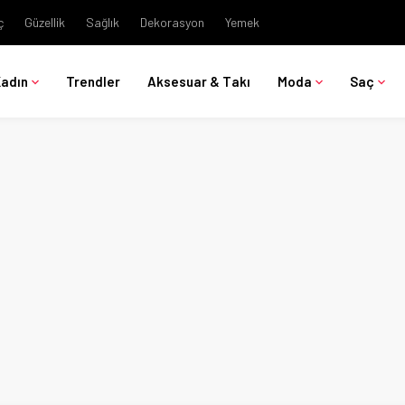
ç
Güzellik
Sağlık
Dekorasyon
Yemek
Kadın
Trendler
Aksesuar & Takı
Moda
Saç