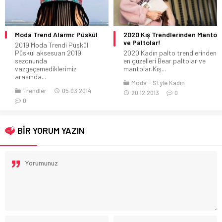
Moda Trend Alarmı: Püskül
2020 Kış Trendlerinden Manto
ve Paltolar!
2019 Moda Trendi Püskül
Püskül aksesuarı 2019
2020 Kadın palto trendlerinden
sezonunda
en güzelleri Bear paltolar ve
vazgeçemediklerimiz
mantolar.Kış...
arasında...
Moda
Style Kadın
Trendler
05.03.2014
20.12.2013
0
0
BİR YORUM YAZIN