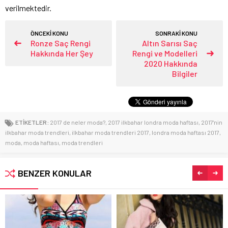
verilmektedir.
ÖNCEKİ KONU
SONRAKİ KONU
Ronze Saç Rengi
Altın Sarısı Saç
Hakkında Her Şey
Rengi ve Modelleri
2020 Hakkında
Bilgiler
ETİKETLER:
2017 de neler moda?
,
2017 ilkbahar londra moda haftası
,
2017'nin
ilkbahar moda trendleri
,
ilkbahar moda trendleri 2017
,
londra moda haftası 2017
,
moda
,
moda haftası
,
moda trendleri
BENZER KONULAR