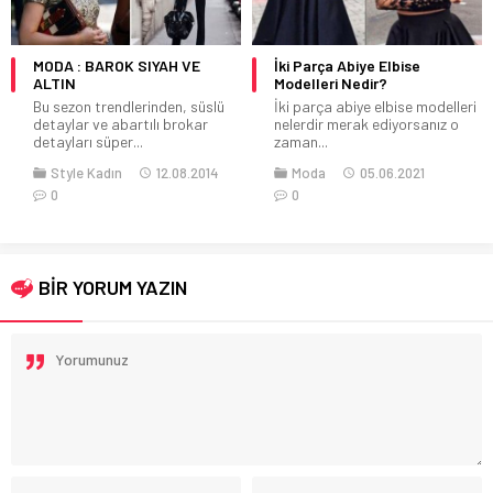
MODA : BAROK SIYAH VE
İki Parça Abiye Elbise
ALTIN
Modelleri Nedir?
Bu sezon trendlerinden, süslü
İki parça abiye elbise modelleri
detaylar ve abartılı brokar
nelerdir merak ediyorsanız o
detayları süper...
zaman...
Style Kadın
12.08.2014
Moda
05.06.2021
0
0
BİR YORUM YAZIN