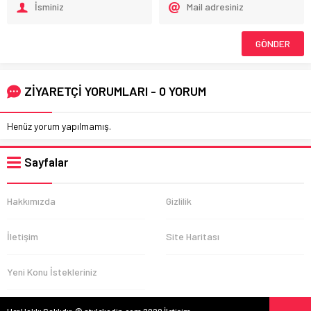
ZİYARETÇİ YORUMLARI - 0 YORUM
Henüz yorum yapılmamış.
Sayfalar
Hakkımızda
Gizlilik
İletişim
Site Haritası
Yeni Konu İstekleriniz
Her Hakkı Saklıdır. © stylekadin.com 2020 İletişim: