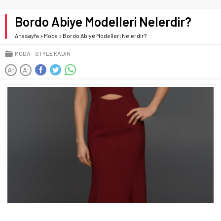
Bordo Abiye Modelleri Nelerdir?
Anasayfa
»
Moda
»
Bordo Abiye Modelleri Nelerdir?
MODA
STYLE KADIN
A
A
+
-