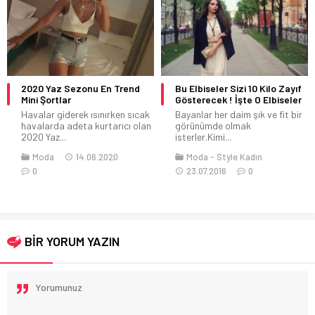
2020 Yaz Sezonu En Trend
Bu Elbiseler Sizi 10 Kilo Zayıf
Mini Şortlar
Gösterecek ! İşte O Elbiseler
Havalar giderek ısınırken sıcak
Bayanlar her daim şık ve fit bir
havalarda adeta kurtarıcı olan
görünümde olmak
2020 Yaz...
isterler.Kimi...
Moda
14.06.2020
Moda
Style Kadın
0
23.07.2016
0
BİR YORUM YAZIN