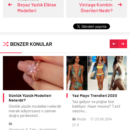
Beyaz Yazlık Elbise
Vintage Kombin
Modelleri
Önerileri Nedir?
BENZER KONULAR
Günlük Yüzük Modelleri
Yaz Mayo Trendleri 2020
Nelerdir?
Yaz geliyor ve plajlar bizi
Günlük yüzük modelleri nelerdir
bekliyor. Hazır mısınız? Tatil
merak ediyorsanız o zaman
sezonu...
doğru yerdesiniz!...
Moda
23.05.2014
0
Aksesuar & Takı
Kombinler