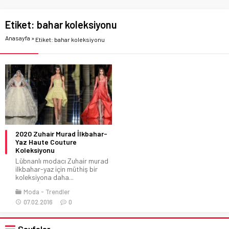
Etiket:
bahar koleksiyonu
Anasayfa
»
Etiket: bahar koleksiyonu
2020 Zuhair Murad İlkbahar-
Yaz Haute Couture
Koleksiyonu
Lübnanlı modacı Zuhair murad
ilkbahar-yaz için müthiş bir
koleksiyona daha...
Moda
Trendler
07.02.2016
0
Sayfalar