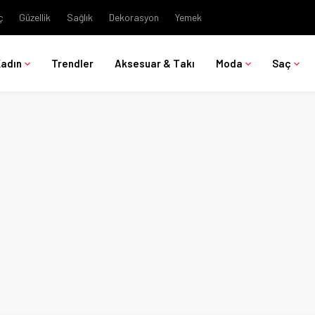
ç
Güzellik
Sağlık
Dekorasyon
Yemek
Kadın
Trendler
Aksesuar & Takı
Moda
Saç