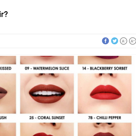
ir?
A
A
-
+