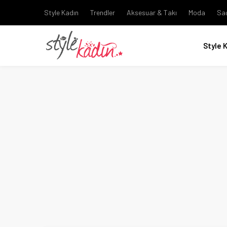
Style Kadın
Trendler
Aksesuar & Takı
Moda
Sa
Style 