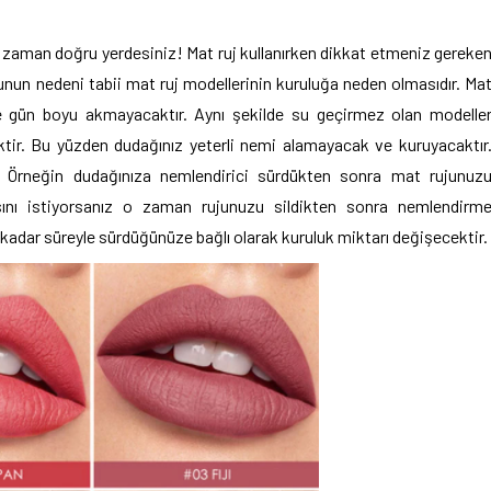
 zaman doğru yerdesiniz! Mat ruj kullanırken dikkat etmeniz gereke
 Bunun nedeni tabii mat ruj modellerinin kuruluğa neden olmasıdır. Ma
k ve gün boyu akmayacaktır. Aynı şekilde su geçirmez olan modelle
ktir. Bu yüzden dudağınız yeterli nemi alamayacak ve kuruyacaktır
r. Örneğin dudağınıza nemlendirici sürdükten sonra mat rujunuz
nı istiyorsanız o zaman rujunuzu sildikten sonra nemlendirm
 kadar süreyle sürdüğünüze bağlı olarak kuruluk miktarı değişecektir.