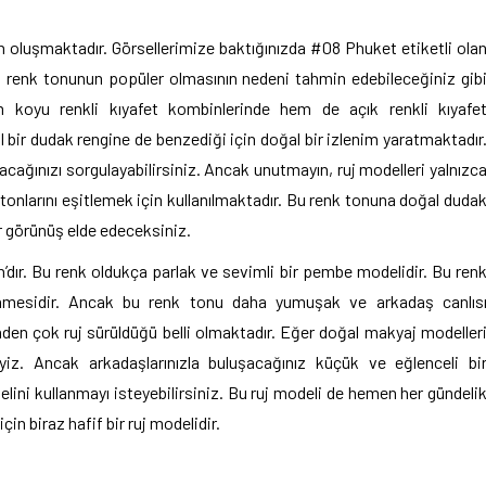
n oluşmaktadır. Görsellerimize baktığınızda #08 Phuket etiketli ola
u renk tonunun popüler olmasının nedeni tahmin edebileceğiniz gib
 koyu renkli kıyafet kombinlerinde hem de açık renkli kıyafe
bir dudak rengine de benzediği için doğal bir izlenim yaratmaktadır
acağınızı sorgulayabilirsiniz. Ancak unutmayın, ruj modelleri yalnızc
onlarını eşitlemek için kullanılmaktadır. Bu renk tonuna doğal duda
ir görünüş elde edeceksiniz.
an’dır. Bu renk oldukça parlak ve sevimli bir pembe modelidir. Bu ren
nmesidir. Ancak bu renk tonu daha yumuşak ve arkadaş canlıs
den çok ruj sürüldüğü belli olmaktadır. Eğer doğal makyaj modeller
z. Ancak arkadaşlarınızla buluşacağınız küçük ve eğlenceli bi
ini kullanmayı isteyebilirsiniz. Bu ruj modeli de hemen her gündeli
in biraz hafif bir ruj modelidir.