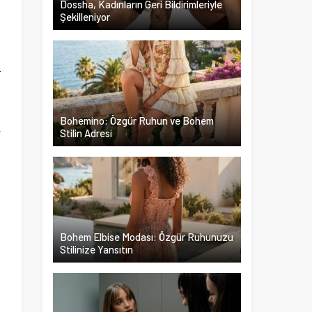
Dossha, Kadınların Geri Bildirimleriyle
Şekilleniyor
n
t
r
.
u
Bohemino: Özgür Ruhun ve Bohem
e
Stilin Adresi
Bohem Elbise Modası: Özgür Ruhunuzu
Stilinize Yansıtın