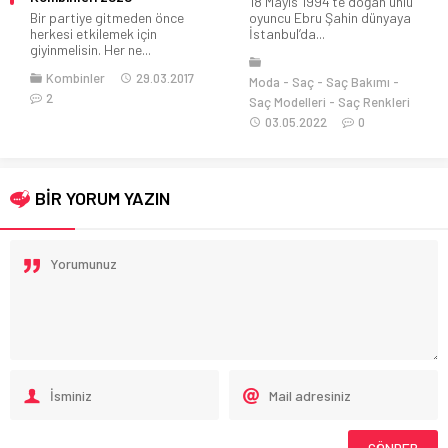
18 Mayıs 1994’te doğan ünlü
Bir partiye gitmeden önce
oyuncu Ebru Şahin dünyaya
herkesi etkilemek için
İstanbul’da...
giyinmelisin. Her ne...
Kombinler
29.03.2017
Moda
Saç
Saç Bakımı
2
Saç Modelleri
Saç Renkleri
03.05.2022
0
BİR YORUM YAZIN