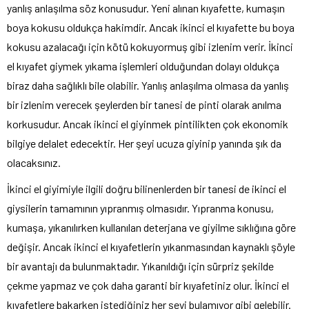
yanlış anlaşılma söz konusudur. Yeni alınan kıyafette, kumaşın
boya kokusu oldukça hakimdir. Ancak ikinci el kıyafette bu boya
kokusu azalacağı için kötü kokuyormuş gibi izlenim verir. İkinci
el kıyafet giymek yıkama işlemleri olduğundan dolayı oldukça
biraz daha sağlıklı bile olabilir. Yanlış anlaşılma olmasa da yanlış
bir izlenim verecek şeylerden bir tanesi de pinti olarak anılma
korkusudur. Ancak ikinci el giyinmek pintilikten çok ekonomik
bilgiye delalet edecektir. Her şeyi ucuza giyinip yanında şık da
olacaksınız.
İkinci el giyimiyle ilgili doğru bilinenlerden bir tanesi de ikinci el
giysilerin tamamının yıpranmış olmasıdır. Yıpranma konusu,
kumaşa, yıkanılırken kullanılan deterjana ve giyilme sıklığına göre
değişir. Ancak ikinci el kıyafetlerin yıkanmasından kaynaklı şöyle
bir avantajı da bulunmaktadır. Yıkanıldığı için sürpriz şekilde
çekme yapmaz ve çok daha garanti bir kıyafetiniz olur. İkinci el
kıyafetlere bakarken istediğiniz her şeyi bulamıyor gibi gelebilir.