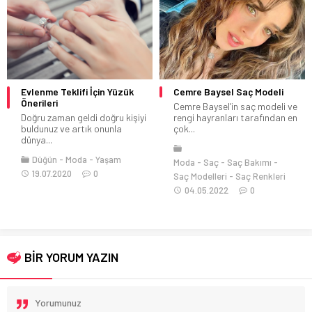
Evlenme Teklifi İçin Yüzük
Cemre Baysel Saç Modeli
Önerileri
Cemre Baysel’in saç modeli ve
Doğru zaman geldi doğru kişiyi
rengi hayranları tarafından en
buldunuz ve artık onunla
çok...
dünya...
Düğün
Moda
Yaşam
Moda
Saç
Saç Bakımı
19.07.2020
0
Saç Modelleri
Saç Renkleri
04.05.2022
0
BİR YORUM YAZIN