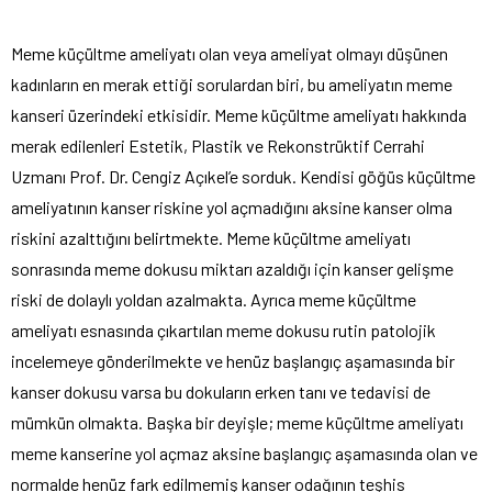
Meme küçültme ameliyatı olan veya ameliyat olmayı düşünen
kadınların en merak ettiği sorulardan biri, bu ameliyatın meme
kanseri üzerindeki etkisidir. Meme küçültme ameliyatı hakkında
merak edilenleri Estetik, Plastik ve Rekonstrüktif Cerrahi
Uzmanı Prof. Dr. Cengiz Açıkel’e sorduk. Kendisi göğüs küçültme
ameliyatının kanser riskine yol açmadığını aksine kanser olma
riskini azalttığını belirtmekte. Meme küçültme ameliyatı
sonrasında meme dokusu miktarı azaldığı için kanser gelişme
riski de dolaylı yoldan azalmakta. Ayrıca meme küçültme
ameliyatı esnasında çıkartılan meme dokusu rutin patolojik
incelemeye gönderilmekte ve henüz başlangıç aşamasında bir
kanser dokusu varsa bu dokuların erken tanı ve tedavisi de
mümkün olmakta. Başka bir deyişle; meme küçültme ameliyatı
meme kanserine yol açmaz aksine başlangıç aşamasında olan ve
normalde henüz fark edilmemiş kanser odağının teşhis