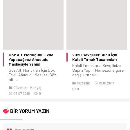
Göz Altı Morluğunu Evde
2020 Sevgililer Günü İçin
Yapacağınız Ahududu
Kalpli Tırnak Tasarımları
Maskesiyle Yenin!
Kalpli Tırnaklarla Sevgilinize
Göz Altı Morlukları İçin Çok
Süpriz Yapın! Her sezona göre
Etkili Ahududu Maskesi Göz
değişik tırnak...
altı...
Güzellik
19.01.2017
Güzellik
Makyaj
0
05.07.2016
0
BİR YORUM YAZIN