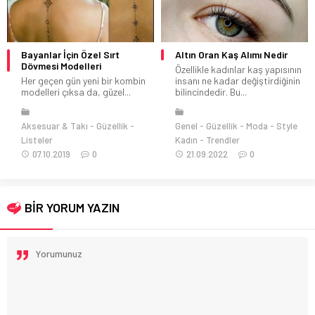
Altın Oran Kaş Alımı Nedir
Saç Bakımında Kullandığınız
Elektronik Aletlerde Nelere
Özellikle kadınlar kaş yapısının
Dikkat Etmelisiniz?
insanı ne kadar değiştirdiğinin
bilincindedir. Bu...
Saçlarınızın her zaman bakımlı
ve göz alıcı görünmesini
istiyorsanız kişisel...
Genel
Güzellik
Moda
Style
Güzellik
20.01.2022
Kadın
Trendler
0
21.09.2022
0
BİR YORUM YAZIN