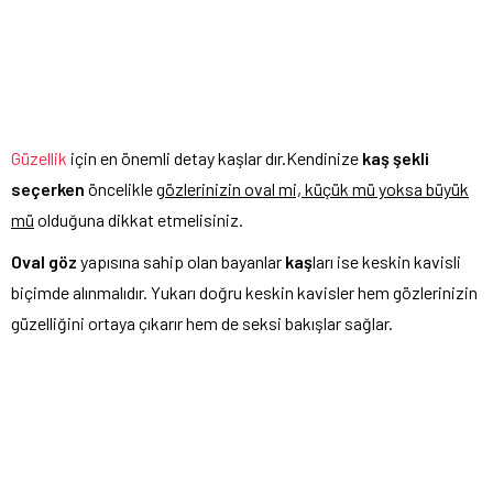
Güzellik
için en önemli detay kaşlar dır.Kendinize
kaş şekli
seçerken
öncelikle g
özlerinizin oval mi, küçük mü yoksa büyük
mü
olduğuna dikkat etmelisiniz.
Oval göz
yapısına sahip olan bayanlar
kaş
ları ise keskin kavisli
biçimde alınmalıdır. Yukarı doğru keskin kavisler hem gözlerinizin
güzelliğini ortaya çıkarır hem de seksi bakışlar sağlar.