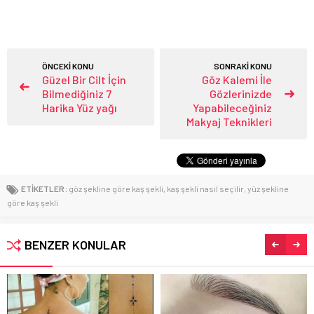
ÖNCEKİ KONU
SONRAKİ KONU
Güzel Bir Cilt İçin
Göz Kalemi İle
Bilmediğiniz 7
Gözlerinizde
Harika Yüz yağı
Yapabileceğiniz
Makyaj Teknikleri
ETİKETLER:
göz şekline göre kaş şekli
,
kaş şekli nasıl seçilir
,
yüz şekline
göre kaş şekli
BENZER KONULAR