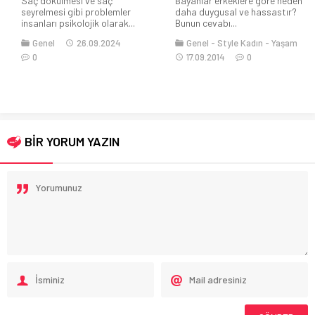
Saç dökülmesi ve saç
Bayanlar erkeklere göre neden
seyrelmesi gibi problemler
daha duygusal ve hassastır?
insanları psikolojik olarak...
Bunun cevabı...
Genel
26.09.2024
Genel
Style Kadın
Yaşam
0
17.09.2014
0
BİR YORUM YAZIN