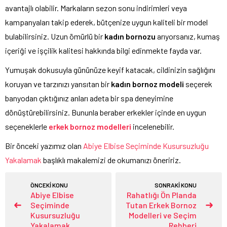
avantajlı olabilir. Markaların sezon sonu indirimleri veya
kampanyaları takip ederek, bütçenize uygun kaliteli bir model
bulabilirsiniz. Uzun ömürlü bir
kadın bornozu
arıyorsanız, kumaş
içeriği ve işçilik kalitesi hakkında bilgi edinmekte fayda var.
Yumuşak dokusuyla gününüze keyif katacak, cildinizin sağlığını
koruyan ve tarzınızı yansıtan bir
kadın bornoz modeli
seçerek
banyodan çıktığınız anları adeta bir spa deneyimine
dönüştürebilirsiniz. Bununla beraber erkekler içinde en uygun
seçeneklerle
erkek bornoz modelleri
incelenebilir.
Bir önceki yazımız olan
Abiye Elbise Seçiminde Kusursuzluğu
Yakalamak
başlıklı makalemizi de okumanızı öneririz.
ÖNCEKİ KONU
SONRAKİ KONU
Abiye Elbise
Rahatlığı Ön Planda
Seçiminde
Tutan Erkek Bornoz
Kusursuzluğu
Modelleri ve Seçim
Yakalamak
Rehberi