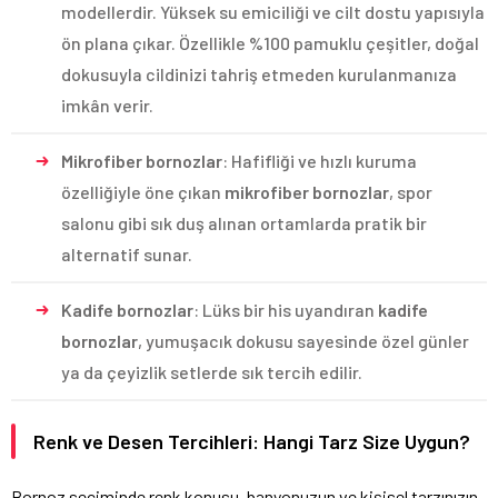
modellerdir. Yüksek su emiciliği ve cilt dostu yapısıyla
ön plana çıkar. Özellikle %100 pamuklu çeşitler, doğal
dokusuyla cildinizi tahriş etmeden kurulanmanıza
imkân verir.
Mikrofiber bornozlar
: Hafifliği ve hızlı kuruma
özelliğiyle öne çıkan
mikrofiber bornozlar
, spor
salonu gibi sık duş alınan ortamlarda pratik bir
alternatif sunar.
Kadife bornozlar
: Lüks bir his uyandıran
kadife
bornozlar
, yumuşacık dokusu sayesinde özel günler
ya da çeyizlik setlerde sık tercih edilir.
Renk ve Desen Tercihleri: Hangi Tarz Size Uygun?
Bornoz seçiminde renk konusu, banyonuzun ve kişisel tarzınızın