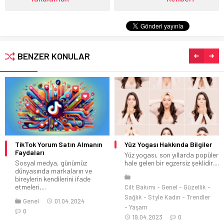
BENZER KONULAR
TikTok Yorum Satın Almanın
Yüz Yogası Hakkında Bilgiler
Faydaları
Yüz yogası, son yıllarda popüler
Sosyal medya, günümüz
hale gelen bir egzersiz şeklidir....
dünyasında markaların ve
bireylerin kendilerini ifade
etmeleri,...
Cilt Bakımı
Genel
Güzellik
Sağlık
Style Kadın
Trendler
Genel
01.04.2024
Yaşam
0
19.04.2023
0